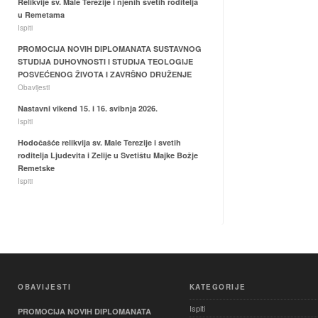
Relikvije sv. Male Terezije i njenih svetih roditelja
u Remetama
Ispiti
PROMOCIJA NOVIH DIPLOMANATA SUSTAVNOG
STUDIJA DUHOVNOSTI I STUDIJA TEOLOGIJE
POSVEĆENOG ŽIVOTA I ZAVRŠNO DRUŽENJE
Obavijesti
Nastavni vikend 15. i 16. svibnja 2026.
Ispiti
Hodočašće relikvija sv. Male Terezije i svetih
roditelja Ljudevita i Zelije u Svetištu Majke Božje
Remetske
Ispiti
OBAVIJESTI
KATEGORIJE
Ispiti
PROMOCIJA NOVIH DIPLOMANATA