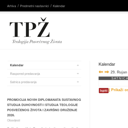
Arhiva
Predmetni nastavnici
Kalendar
Kalendar
Kalendar
⇐
⇒
29. Rujan
Raspored predavanja
SATNIC
Satnica predavanja
( Prikaži o
Ispiti
PROMOCIJA NOVIH DIPLOMANATA SUSTAVNOG
STUDIJA DUHOVNOSTI I STUDIJA TEOLOGIJE
POSVEĆENOG ŽIVOTA I ZAVRŠNO DRUŽENJE
2026.
Obavijesti