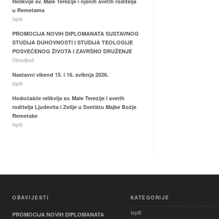
Relikvije sv. Male Terezije i njenih svetih roditelja
u Remetama
Ispiti
PROMOCIJA NOVIH DIPLOMANATA SUSTAVNOG
STUDIJA DUHOVNOSTI I STUDIJA TEOLOGIJE
POSVEĆENOG ŽIVOTA I ZAVRŠNO DRUŽENJE
Obavijesti
Nastavni vikend 15. i 16. svibnja 2026.
Ispiti
Hodočašće relikvija sv. Male Terezije i svetih
roditelja Ljudevita i Zelije u Svetištu Majke Božje
Remetske
Ispiti
OBAVIJESTI
KATEGORIJE
Ispiti
PROMOCIJA NOVIH DIPLOMANATA