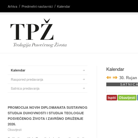
Arhiva
Predmetni nastavnici
Kalendar
Kalendar
Kalendar
⇐
⇒
30. Rujan
Raspored predavanja
SATNIC
Satnica predavanja
Ispiti
Obavijesti
PROMOCIJA NOVIH DIPLOMANATA SUSTAVNOG
STUDIJA DUHOVNOSTI I STUDIJA TEOLOGIJE
POSVEĆENOG ŽIVOTA I ZAVRŠNO DRUŽENJE
2026.
Obavijesti