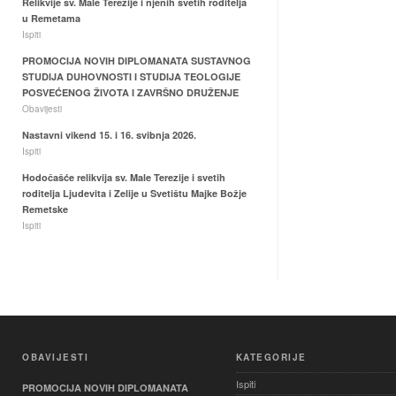
Relikvije sv. Male Terezije i njenih svetih roditelja
u Remetama
Ispiti
PROMOCIJA NOVIH DIPLOMANATA SUSTAVNOG
STUDIJA DUHOVNOSTI I STUDIJA TEOLOGIJE
POSVEĆENOG ŽIVOTA I ZAVRŠNO DRUŽENJE
Obavijesti
Nastavni vikend 15. i 16. svibnja 2026.
Ispiti
Hodočašće relikvija sv. Male Terezije i svetih
roditelja Ljudevita i Zelije u Svetištu Majke Božje
Remetske
Ispiti
OBAVIJESTI
KATEGORIJE
Ispiti
PROMOCIJA NOVIH DIPLOMANATA