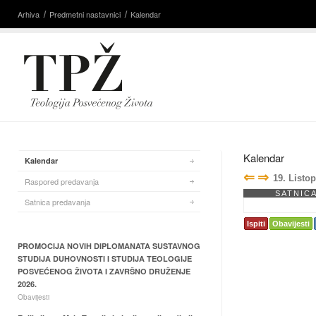
Arhiva
Predmetni nastavnici
Kalendar
Kalendar
Kalendar
⇐
⇒
19. Listo
Raspored predavanja
SATNIC
Satnica predavanja
Ispiti
Obavijesti
PROMOCIJA NOVIH DIPLOMANATA SUSTAVNOG
STUDIJA DUHOVNOSTI I STUDIJA TEOLOGIJE
POSVEĆENOG ŽIVOTA I ZAVRŠNO DRUŽENJE
2026.
Obavijesti