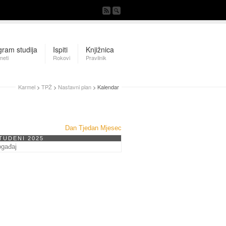
gram studija
Ispiti
Knjižnica
meti
Rokovi
Pravilnik
Karmel
>
TPŽ
>
Nastavni plan
> Kalendar
Dan
Tjedan
Mjesec
TUDENI 2025
ogađaj