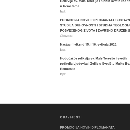
Relikvije sv. Male Terezije i njenih svetih rodite
u Remetama
Ispiti
PROMOCIJA NOVIH DIPLOMANATA SUSTAV
STUDIJA DUHOVNOSTI I STUDIJA TEOLOGIJ
POSVEĆENOG ŽIVOTA I ZAVRŠNO DRUŽENJ
Obavijesti
Nastavni vikend 15. i 16. svibnja 2026.
Ispiti
Hodočašće relikvija sv. Male Terezije i svetih
roditelja Ljudevita i Zelije u Svetištu Majke Bo
Remetske
Ispiti
OBAVIJESTI
PROMOCIJA NOVIH DIPLOMANATA