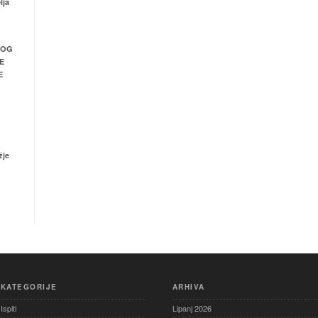
lja
NOG
E
E
žje
KATEGORIJE
ARHIVA
Ispiti
Lipanj 2026