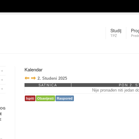
Studij
Pro
TPŽ
Pred
Kalendar
⇐
⇒
2. Studeni 2025
SATNICA
PON 2. S
Nije pronađen niti jedan d
Ispiti
Obavijesti
Raspored
NOG
E
E