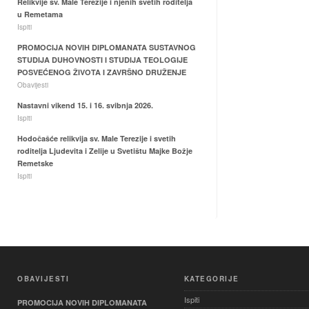
Relikvije sv. Male Terezije i njenih svetih roditelja
u Remetama
Ispiti
PROMOCIJA NOVIH DIPLOMANATA SUSTAVNOG
STUDIJA DUHOVNOSTI I STUDIJA TEOLOGIJE
POSVEĆENOG ŽIVOTA I ZAVRŠNO DRUŽENJE
Obavijesti
Nastavni vikend 15. i 16. svibnja 2026.
Ispiti
Hodočašće relikvija sv. Male Terezije i svetih
roditelja Ljudevita i Zelije u Svetištu Majke Božje
Remetske
Ispiti
OBAVIJESTI
KATEGORIJE
Ispiti
PROMOCIJA NOVIH DIPLOMANATA