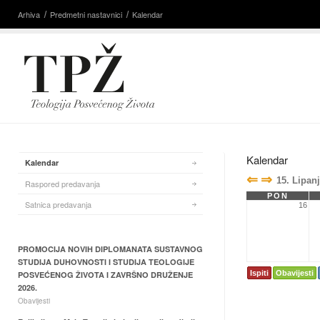
Arhiva
Predmetni nastavnici
Kalendar
Kalendar
Kalendar
⇐
⇒
15. Lipanj
Raspored predavanja
PON
Satnica predavanja
16
PROMOCIJA NOVIH DIPLOMANATA SUSTAVNOG
STUDIJA DUHOVNOSTI I STUDIJA TEOLOGIJE
Ispiti
Obavijesti
POSVEĆENOG ŽIVOTA I ZAVRŠNO DRUŽENJE
2026.
Obavijesti