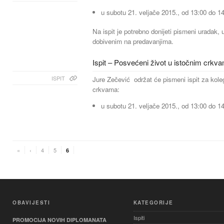
u subotu 21. veljače 2015., od 13:00 do 14
Na ispit je potrebno donijeti pismeni uradak
dobivenim na predavanjima.
Ispit – Posvećeni život u istočnim crkv
ISPIT
Jure Zečević održat će pismeni ispit za kole
crkvama:
u subotu 21. veljače 2015., od 13:00 do 14
«
‹
4
5
6
OBAVIJESTI
KATEGORIJE
Ispiti
PROMOCIJA NOVIH DIPLOMANATA