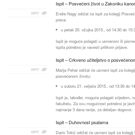
Ispit – Posvećeni život u Zakoniku kan
ISPIT
Endre Nagy održat će ispit za kolegij Posve
prava:
u petak 20. ožujka 2015., od 14:30 do 15:3
Ispit je moguće polagati u usmenom ili pism
ispita potrebno je navesti prilikom prijave.
Ispit – Crkveno učiteljstvo o posvećeno
ISPIT
Marija Pehar održat će usmeni ispit za kolegi
posvećenom životu:
u subotu 21. veljače 2015., od 13:30 do 14
Ispit je, također, moguće polagati srijedom,
fakultetu. Za ovu mogućnost potrebno je javit
najmanje 3 dana ranije, za deteljan dogovor.
Ispit – Duhovnost psalama
ISPIT
Dario Tokić održat će usmeni ispit za kolegi