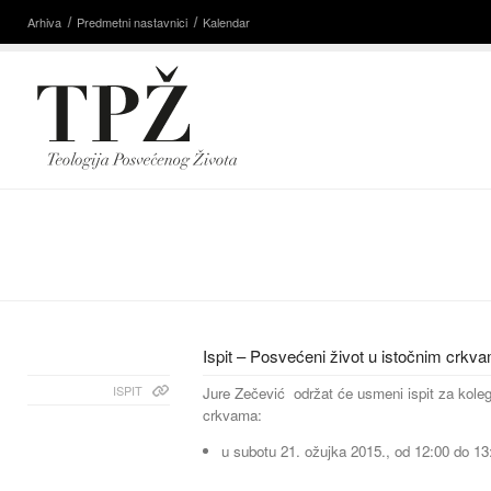
Arhiva
Predmetni nastavnici
Kalendar
Ispit – Posvećeni život u istočnim crkv
ISPIT
Jure Zečević održat će usmeni ispit za koleg
crkvama:
u subotu 21. ožujka 2015., od 12:00 do 13: