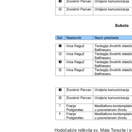
Hodočašće relikvija sv. Male Terezije i sve