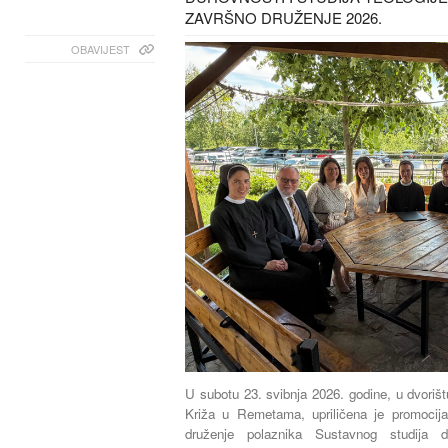
ZAVRŠNO DRUŽENJE 2026.
OBAVIJEST
U subotu 23. svibnja 2026. godine, u dvoriš
Križa u Remetama, upriličena je promocij
druženje polaznika Sustavnog studija du