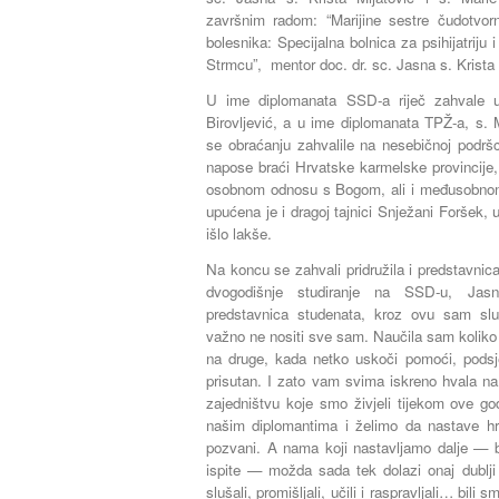
završnim radom: “Marijine sestre čudotvorn
bolesnika: Specijalna bolnica za psihijatriju i
Strmcu”,
mentor
doc. dr. sc. Jasna s. Krista
U ime diplomanata SSD-a riječ zahvale up
Birovljević, a u ime diplomanata TPŽ-a, s. 
se obraćanju zahvalile na nesebičnoj podršc
napose braći Hrvatske karmelske provincije, n
osobnom odnosu s Bogom, ali i međusobnom
upućena je i dragoj tajnici Snježani Foršek, u
išlo lakše.
Na koncu se zahvali pridružila i predstavnic
dvogodišnje studiranje na SSD-u, Jasn
predstavnica studenata, kroz ovu sam slu
važno ne nositi sve sam. Naučila sam koliko 
na druge, kada netko uskoči pomoći, podsjet
prisutan. I zato vam svima iskreno hvala na
zajedništvu koje smo živjeli tijekom ove g
našim diplomantima i želimo da nastave hr
pozvani. A nama koji nastavljamo dalje — bi
ispite — možda sada tek dolazi onaj dublji
slušali, promišljali, učili i raspravljali… bili 