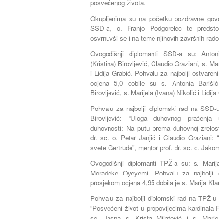
posvećenog života.
Okupljenima su na početku pozdravne govore
SSD-a, o. Franjo Podgorelec te predsto
osvrnuvši se i na teme njihovih završnih rado
Ovogodišnji diplomanti SSD-a su: Anto
(Kristina) Birovljević, Claudio Graziani, s. Ma
i Lidija Grabić. Pohvalu za najbolji ostvar
ocjena 5,0 dobile su s. Antonia Barišić
Birovljević, s. Marijela (Ivana) Nikolić i Lidija
Pohvalu za najbolji diplomski rad na SSD-u
Birovljević: “Uloga duhovnog praćenja 
duhovnosti: Na putu prema duhovnoj zrelos
dr. sc. o. Petar Janjić i Claudio Graziani: “
svete Gertrude”, mentor prof. dr. sc. o. Jak
Ovogodišnji diplomanti TPŽ-a su: s. Marija
Moradeke Oyeyemi. Pohvalu za najbolji 
prosjekom ocjena 4,95 dobila je s. Marija Klar
Pohvalu za najbolji diplomski rad na TPŽ-u d
“Posvećeni život u propovijedima kardinala F
sc. Jasna s. Krista Mijatović i s. Mar