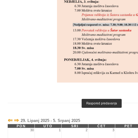
Raspored predavanja
⇐
⇒
29. Lipanj 2025 - 5. Srpanj 2025
PON
UTO
SRI
ČET
PET
30
1
2
3