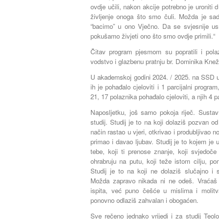
ovdje učili, nakon akcije potrebno je uroniti d
življenje onoga što smo čuli. Možda je s
“bacimo” u ono Vječno. Da se svjesnije u
pokušamo živjeti ono što smo ovdje primili.“
Čitav program pjesmom su popratili i pola
vodstvo i glazbenu pratnju br. Dominika Kne
U akademskoj godini 2024. / 2025. na SSD u
ih je pohađalo cjeloviti i 1 parcijalni progr
21, 17 polaznika pohađalo cjeloviti, a njih 4 p
Naposljetku, još samo pokoja riječ. Sustavn
studij. Studij je to na koji dolaziš pozvan
način rastao u vjeri, otkrivao i produbljivao n
primao i davao ljubav. Studij je to kojem je 
tebe, koji ti prenose znanje, koji svjedoče
ohrabruju na putu, koji teže istom cilju, po
Studij je to na koji ne dolaziš slučajno i
Možda zapravo nikada ni ne odeš. Vraćaš
ispita, već puno češće u mislima i molit
ponovno odlaziš zahvalan i obogaćen.
Sve rečeno jednako vrijedi i za studij Teol