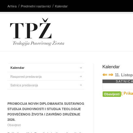
Arhiva
Predmetni nastavnici
Kalendar
Kalendar
Kalendar
⇐
⇒
11. Listo
Raspored predavanja
SATNIC
Satnica predavanja
( Prik
Obavijesti
PROMOCIJA NOVIH DIPLOMANATA SUSTAVNOG
STUDIJA DUHOVNOSTI I STUDIJA TEOLOGIJE
POSVEĆENOG ŽIVOTA I ZAVRŠNO DRUŽENJE
2026.
Obavijesti