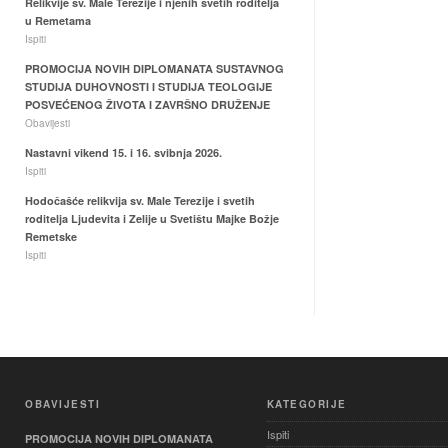
Relikvije sv. Male Terezije i njenih svetih roditelja
u Remetama
Ispiti
PROMOCIJA NOVIH DIPLOMANATA SUSTAVNOG
STUDIJA DUHOVNOSTI I STUDIJA TEOLOGIJE
POSVEĆENOG ŽIVOTA I ZAVRŠNO DRUŽENJE
Obavijesti
Nastavni vikend 15. i 16. svibnja 2026.
Ispiti
Hodočašće relikvija sv. Male Terezije i svetih
roditelja Ljudevita i Zelije u Svetištu Majke Božje
Remetske
Ispiti
OBAVIJESTI
KATEGORIJE
Ispiti
PROMOCIJA NOVIH DIPLOMANATA