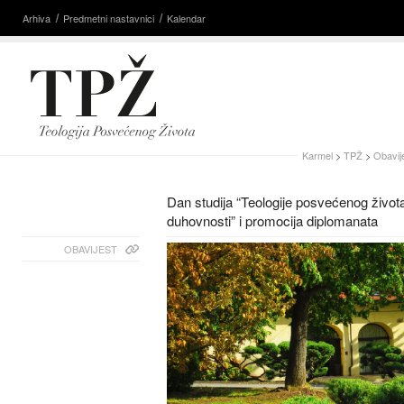
Arhiva
Predmetni nastavnici
Kalendar
Karmel
>
TPŽ
>
Obavije
Dan studija “Teologije posvećenog života
duhovnosti” i promocija diplomanata
OBAVIJEST