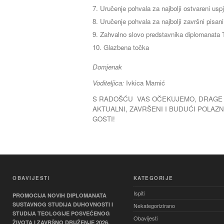
Uručenje pohvala za najbolji ostvareni us
Uručenje pohvala za najbolji završni pisan
Zahvalno slovo predstavnika diplomanata
Glazbena točka
Domjenak
Voditeljica:
Ivkica Mamić
S RADOŠĆU VAS OČEKUJEMO, DRAGE N
AKTUALNI, ZAVRŠENI I BUDUĆI POLAZNI
GOSTI!
OBAVIJESTI
KATEGORIJE
Ispiti
PROMOCIJA NOVIH DIPLOMANATA
SUSTAVNOG STUDIJA DUHOVNOSTI I
Nekategorizirano
STUDIJA TEOLOGIJE POSVEĆENOG
Obavijesti
ŽIVOTA I ZAVRŠNO DRUŽENJE 2026.