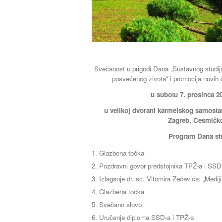
Svečanost u prigodi Dana „Sustavnog studija 
posvećenog života“ i promocija novih 
u subotu 7. prosinca 20
u velikoj dvorani karmelskog samost
Zagreb, Česmičko
Program Dana stu
Glazbena točka
Pozdravni govor predstojnika TPŽ-a i SSD
Izlaganje dr. sc. Vitomira Zečevića: „Mediji
Glazbena točka
Svečano slovo
Uručenje diploma SSD-a i TPŽ-a