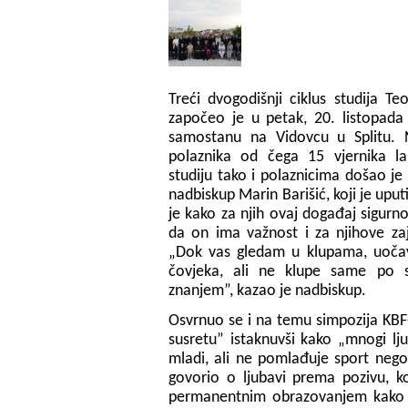
Treći dvogodišnji ciklus studija Te
započeo je u petak, 20. listopad
samostanu na Vidovcu u Splitu. N
polaznika od čega 15 vjernika la
studiju tako i polaznicima došao je i
nadbiskup Marin Barišić, koji je uput
je kako za njih ovaj događaj sigurn
da on ima važnost i za njihove za
„Dok vas gledam u klupama, uoč
čovjeka, ali ne klupe same po 
znanjem”, kazao je nadbiskup.
Osvrnuo se i na temu simpozija KBF-a
susretu” istaknuvši kako „mnogi ljud
mladi, ali ne pomlađuje sport nego 
govorio o ljubavi prema pozivu, koj
permanentnim obrazovanjem kako 