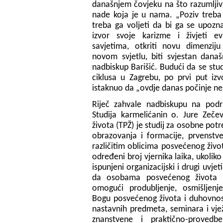
današnjem čovjeku na što razumljivi
nade koja je u nama. „Poziv treba 
treba ga voljeti da bi ga se upozn
izvor svoje karizme i živjeti 
savjetima, otkriti novu dimenziju
novom svjetlu, biti svjestan današn
nadbiskup Barišić. Budući da se stu
ciklusa u Zagrebu, po prvi put izv
istaknuo da „ovdje danas počinje ne
Riječ zahvale nadbiskupu na podrš
Studija karmelićanin o. Jure Zeče
života (TPŽ) je studij za osobne pot
obrazovanja i formacije, prvenstv
različitim oblicima posvećenog živo
određeni broj vjernika laika, ukoliko 
ispunjeni organizacijski i drugi uvjet
da osobama posvećenog života u
omogući produbljenje, osmišljenje
Bogu posvećenog života i duhovno
nastavnih predmeta, seminara i vjež
znanstvene i praktično-provedb