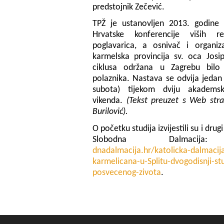
predstojnik Zečević.
TPŽ je ustanovljen 2013. godine 
Hrvatske konferencije viših r
poglavarica, a osnivač i organiz
karmelska provincija sv. oca Jos
ciklusa održana u Zagrebu bil
polaznika. Nastava se odvija jedan
subota) tijekom dviju akadems
vikenda.
(Tekst preuzet s Web stran
Burilović).
O početku studija izvijestili su i drugi
Slobodna Dalmac
dnadalmacija.hr/katolicka-dalm
acij
karm
elicana-u-Splitu-dvogodisnji-
st
posvecenog-
zivota
.