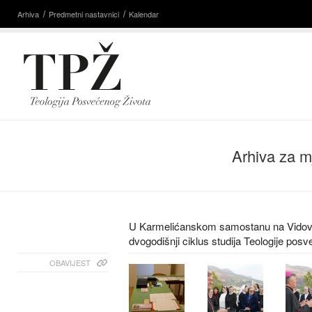
Arhiva
Predmetni nastavnici
Kalendar
Arhiva za m
U Karmelićanskom samostanu na Vidovc
dvogodišnji ciklus studija Teologije pos
OBAVIJEST