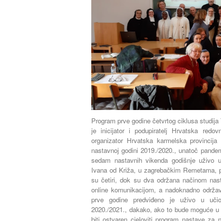
Program prve godine četvrtog ciklusa studija 
je inicijator i podupiratelj Hrvatska redo
organizator Hrvatska karmelska provincija 
nastavnoj godini 2019./2020., unatoč pande
sedam nastavnih vikenda godišnje uživo u
Ivana od Križa, u zagrebačkim Remetama, pr
su četiri, dok su dva održana načinom nast
online komunikacijom, a nadoknadno održa
prve godine predviđeno je uživo u učio
2020./2021., dakako, ako to bude moguće u 
biti ostvaren cjeloviti program nastave za