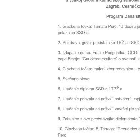
Zagreb, Česmičko
Program Dana stu
1. Glazbena točka: Tamara Perc: “U dodiru ju
polaznica SSD-a
2. Pozdravni govor predstojnika TPŽ-a i SSD
3. Izlaganje dr. sc. Franje Podgorelca, OCD:
pape Franje: “Gaudeteetexultate” o svetosti 
4. Glazbena točka: maleni zbor redovnica – 
5. Svečano slovo
6. Uručenje diploma SSD-a i TPŽ-a
7. Uručenje pohvala za najbolji ostvareni us
8. Uručenje pohvala za najbolji završni pisa
9. Zahvalno slovo predstavnika diplomanata
10. Glazbena točka: F. Tarrega: “Recuerdos 
Perc