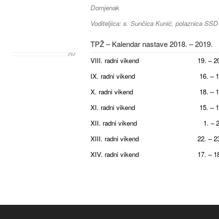
Domjenak
Voditeljica: s. Sunčica Kunić, polaznica SSD
TPŽ – Kalendar nastave 2018. – 2019.
VIII. radni vikend 19. – 20. li
IX. radni vikend 16. – 17. st
X. radni vikend 18. – 19. sij
XI. radni vikend 15. – 16. ve
XII. radni vikend 1. – 2. ož
XIII. radni vikend 22. – 23. o
XIV. radni vikend 17. – 18. sv