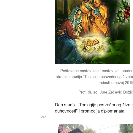
Poštovane nastavnice i nastavnici, student
stranice studija “Teologije posvećenog života
i radosti u novoj 2019
Prof. dr. sc. Jure Zečević Boži
Dan studija “Teologije posvećenog života
duhovnosti” i promocija diplomanata