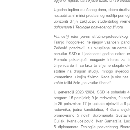
ugljenu: mjesto da se jače užari, on se ohlađu
Ugodna toplina sunčanog dana, dobro društv
nezaobilazni mirisi proslavnog roštilja pomogl
uprizoriti dirljiv zaključak studentskog vre
duhovnosti
i
Teologije posvećenog života.
Primus(i) inter pares
stručno-profesorskog 
Franjo Podgorelec, te njegov važnosni panda
Zečević pozdravili su okupljene studente
osnutka SSD-a i jedanaest godina nakon o
Remete pokazujući neugasiv interes za i
činjenica da ih se kroz to vrijeme skupilo ok
stotine na drugom studiju mnogo svjedoč
vremenima u kojim živimo. Kada je oko nas su
zašto toliki žele „na vrutke tihane“.
U generaciji 2023./2024. SSD je pohađalo 45
program i 5 parcijalni; 9 je redovnica, 2 kand
je 25 polaznika: 17 je upisalo cjeloviti a 8 pa
redovnika, jedna kandidatica, 4 člana svje
promovirano 5 novih diplomanata Sustavno
Čuljak, Ivana Josipović, Ivan Samaržija, Luc
5 diplomanata Teologije posvećenog života