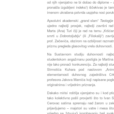
od njih vjerojatno ne bi došao do diplome –
pronašla izgubljeni indeks!) iščekivao je tam
imenom ukrašena potvrda uspjeha nosi poruku
Apsolutni akademski „grand slam“
Teologij
ujedno najbolji prosjek, najbolji završni r
Marta (Ana) Turi čiji je rad na temu „Kršć
smrti u
Dobrotoljublju
“ (ili „Filiokaliji“) z
prof. Zečevića, obzirom na ozbiljnost razma
prizmu pregleda glasovitog vrela duhovnosti.
Na Sustavnom studiju duhovnosti najbo
studentskom angažmanu postigla je Martina 
nije lako pronaći konkurenciju. Za najbolji st
Strmotića Kuhara pod naslovom „Anima 
elementarnosti duhovnog zajedništva Cr
profesora Jakova Mamića koji napisane pogl
originalnima i vrijednim priznanja.
Dakako mirisi roštilja vjerojatno su i kod p
tako kolektivno pošli provjeriti što to Ivan 
Cerovac satima spremaju nad žarom u zelen
prijavljujemo – majstori su vatre i mesa št
vrijedno se žrtvujući isprobavanju baš svako