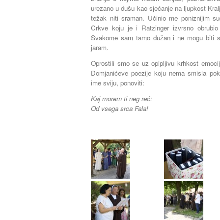
urezano u dušu kao sjećanje na ljupkost Kra
težak niti sraman. Učinio me poniznijim s
Crkve koju je i Ratzinger izvrsno obrub
Svakome sam tamo dužan i ne mogu biti sret
jaram.
Oprostili smo se uz opipljivu krhkost emoci
Domjanićeve poezije koju nema smisla pok
ime sviju, ponoviti:
Kaj morem ti neg reć:
Od vsega srca Fala!