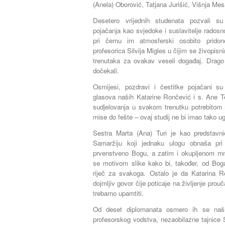
(Anela) Oborović, Tatjana Jurišić, Višnja Mesa
Desetero vrijednih studenata pozvali su 
pojačanja kao svjedoke i suslavitelje rado
pri čemu im atmosferski osobito pridon
profesorica Silvija Migles u čijim se živopis
trenutaka za ovakav veseli događaj. Drag
dočekali.
Osmijesi, pozdravi i čestitke pojačani s
glasova naših Katarine Rončević i s. Ane Te
sudjelovanja u svakom trenutku potrebitom 
mise do fešte – ovaj studij ne bi imao tako 
Sestra Marta (Ana) Turi je kao predstavn
Samaržiju koji jednaku ulogu obnaša pri
prvenstveno Bogu, a zatim i okupljenom mn
se motivom slike kako bi, također, od Boga
riječ za svakoga. Ostalo je da Katarina R
dojmljiv govor čije poticaje na življenje prou
trebamo upamtiti.
Od deset diplomanata osmero ih se našlo
profesorskog vodstva, nezaobilazne tajnice 