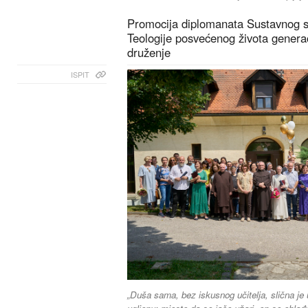
Promocija diplomanata Sustavnog st
Teologije posvećenog života generac
druženje
ISPIT
„Duša sama, bez iskusnog učitelja, slična j