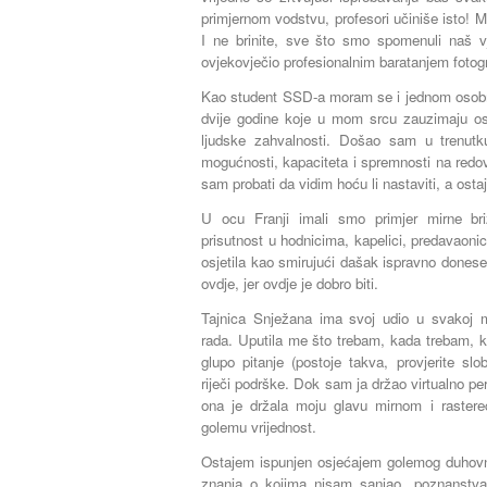
primjernom vodstvu, profesori učiniše isto! Mi
I ne brinite, sve što smo spomenuli naš v
ovjekovječio profesionalnim baratanjem fotogra
Kao student SSD-a moram se i jednom osob
dvije godine koje u mom srcu zauzimaju os
ljudske zahvalnosti. Došao sam u trenutku 
mogućnosti, kapaciteta i spremnosti na redo
sam probati da vidim hoću li nastaviti, a ostaj
U ocu Franji imali smo primjer mirne br
prisutnost u hodnicima, kapelici, predavaon
osjetila kao smirujući dašak ispravno donese
ovdje, jer ovdje je dobro biti.
Tajnica Snježana ima svoj udio u svakoj m
rada. Uputila me što trebam, kada trebam, ka
glupo pitanje (postoje takva, provjerite sl
riječi podrške. Dok sam ja držao virtualno pe
ona je držala moju glavu mirnom i raste
golemu vrijednost.
Ostajem ispunjen osjećajem golemog duhov
znanja o kojima nisam sanjao, poznanstva 