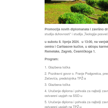
Promocija novih diplomanata i završno d
studija duhovnosti“ i studija „Teologije posve
u subotu 8. lipnja 2024. u 13:00, na van
centra i Caritasove kućice, u sklopu kar
Remetske, Zagreb, Česmičkoga 1.
Program:
Glazbena točka
Pozdravni govor o. Franje Podgorelca, pre
Zečevića, predstojnika TPŽ-a
Glazbena točka
Uručenje diploma i pohvala za najbolji završ
ostvareni uspjeh na SSD-u
Uručenje diploma i pohvala za najbolji završ
ostvareni uspjeh na TPŽ-u