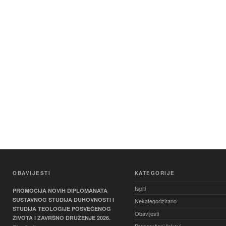
OBAVIJESTI
KATEGORIJE
Ispiti
PROMOCIJA NOVIH DIPLOMANATA
SUSTAVNOG STUDIJA DUHOVNOSTI I
Nekategorizirano
STUDIJA TEOLOGIJE POSVEĆENOG
Obavijesti
ŽIVOTA I ZAVRŠNO DRUŽENJE 2026.