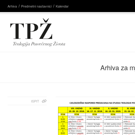
Arhiva
Predmetni nastavnici
Kalendar
Arhiva za m
ISPIT