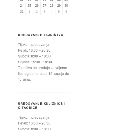
24
25
26
27
28
29
30
31
1
2
3
4
5
6
UREDOVANJE TAJNIŠTVA
Tijekom predavanja:
Petak: 16:00 – 20:30
Subota: 8:00 – 18:00
Srijeda: 15:30 - 18:30
Tajništvo ne ureduje za vrijeme
ljetnog odmora: od 15. srpnja do
1. rujna.
UREDOVANJE KNJIŽNICE I
ČITAONICE
Tijekom predavanja:
Petak: 16:00 – 20:30
Subota: 8:00 – 18:00