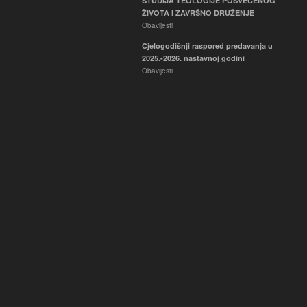
STUDIJA TEOLOGIJE POSVEĆENOG
ŽIVOTA I ZAVRŠNO DRUŽENJE
Obavijesti
Cjelogodišnji raspored predavanja u
2025.-2026. nastavnoj godini
Obavijesti