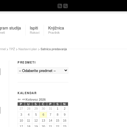
gram studija
Ispiti
Knjižnica
meti
Rokovi
Pravilnik
rmel
>
TPŽ
>
Nastavni plan
> Satnica predavanja
PREDMETI
KALENDAR
⇐
⇒
Kolovoz 2026
P
U
S
Č
P
S
N
27
28
29
30
31
1
2
3
4
5
6
7
8
9
10
11
12
13
14
15
16
17
18
19
20
21
22
23