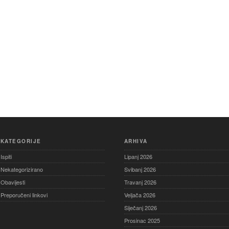
KATEGORIJE
ARHIVA
Ispiti
Lipanj 2026
Nekategorizirano
Svibanj 2026
Obavijesti
Travanj 2026
Preporučeni linkovi
Veljača 2026
Siječanj 2026
Prosinac 2025