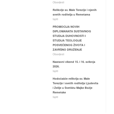
Obavijesti
Relikvije sv. Male Terezije i njenih
svetih roditelja u Remetama
Ispiti
PROMOCIJA NOVIH
DIPLOMANATA SUSTAVNOG
STUDIJA DUHOVNOSTI I
STUDIJA TEOLOGIJE
POSVEĆENOG ŽIVOTA I
ZAVRŠNO DRUŽENJE
Obavijesti
Nastavni vikend 15. i 16. svibnja
2026.
Ispiti
Hodočašće relikvija sv. Male
Terezije i svetih roditelja Ljudevita
i Zelije u Svetištu Majke Božje
Remetske
Ispiti