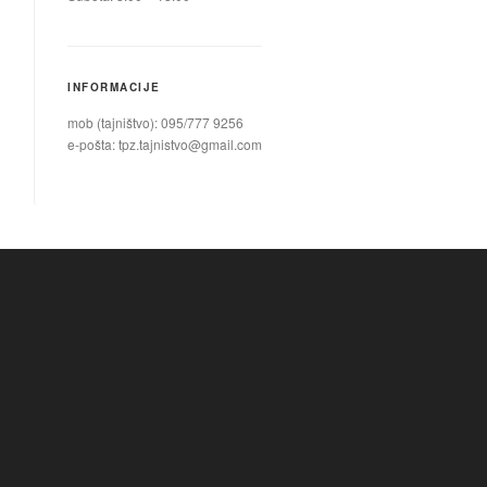
INFORMACIJE
mob (tajništvo): 095/777 9256
e-pošta:
tpz.tajnistvo@gmail.com