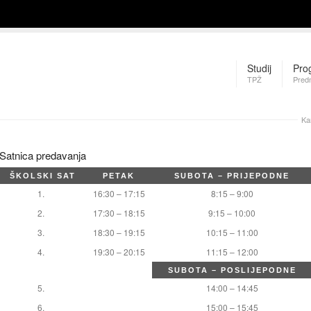
Studij
Pro
TPŽ
Pred
Ka
Satnica predavanja
ŠKOLSKI SAT
PETAK
SUBOTA – PRIJEPODNE
1.
16:30 – 17:15
8:15 – 9:00
2.
17:30 – 18:15
9:15 – 10:00
3.
18:30 – 19:15
10:15 – 11:00
4.
19:30 – 20:15
11:15 – 12:00
SUBOTA – POSLIJEPODNE
5.
14:00 – 14:45
6.
15:00 – 15:45