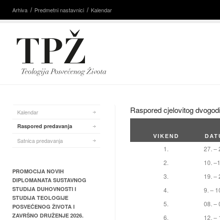
Arhiva
Predmetni nastavnici
Kalendar
Raspored cjelovitog dvogodi
Kalendar
Raspored predavanja
VIKEND
DAT
Satnica predavanja
1.
27. – 
2.
10. –1
PROMOCIJA NOVIH
3.
19. – 
DIPLOMANATA SUSTAVNOG
STUDIJA DUHOVNOSTI I
4.
9. – 1
STUDIJA TEOLOGIJE
5.
08. – 
POSVEĆENOG ŽIVOTA I
ZAVRŠNO DRUŽENJE 2026.
6.
12. – 