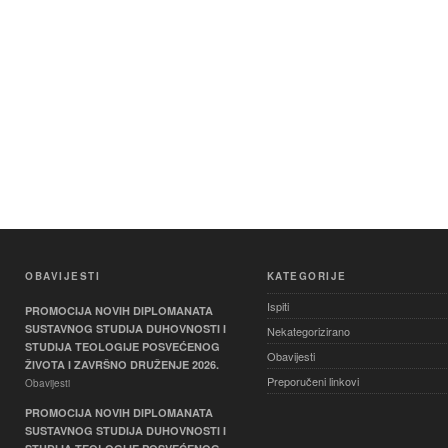
OBAVIJESTI
KATEGORIJE
Ispiti
PROMOCIJA NOVIH DIPLOMANATA
SUSTAVNOG STUDIJA DUHOVNOSTI I
Nekategorizirano
STUDIJA TEOLOGIJE POSVEĆENOG
Obavijesti
ŽIVOTA I ZAVRŠNO DRUŽENJE 2026.
Preporučeni linkovi
Obavijesti
PROMOCIJA NOVIH DIPLOMANATA
SUSTAVNOG STUDIJA DUHOVNOSTI I