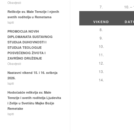
Obavijesti
7.
10. – 
Relikvije sv. Male Terezije i njenih
svetih roditelja u Remetama
VIKEND
DAT
Ispiti
8.
lis
PROMOCIJA NOVIH
DIPLOMANATA SUSTAVNOG
9.
stu
STUDIJA DUHOVNOSTI I
10.
sij
STUDIJA TEOLOGIJE
POSVEĆENOG ŽIVOTA I
11.
vel
ZAVRŠNO DRUŽENJE
12.
ožu
Obavijesti
13.
tra
Nastavni vikend 15. i 16. svibnja
2026.
14.
svi
Ispiti
Hodočašće relikvija sv. Male
Terezije i svetih roditelja Ljudevita
i Zelije u Svetištu Majke Božje
Remetske
Ispiti