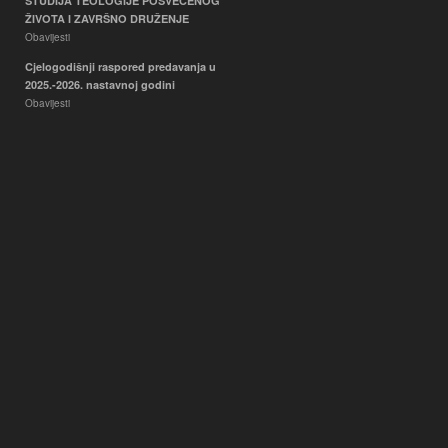
STUDIJA TEOLOGIJE POSVEĆENOG
ŽIVOTA I ZAVRŠNO DRUŽENJE
Obavijesti
Cjelogodišnji raspored predavanja u
2025.-2026. nastavnoj godini
Obavijesti