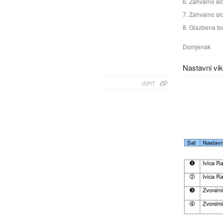
Zahvalno sl
Zahvalno slo
Glazbena to
Domjenak
Nastavni vik
ISPIT