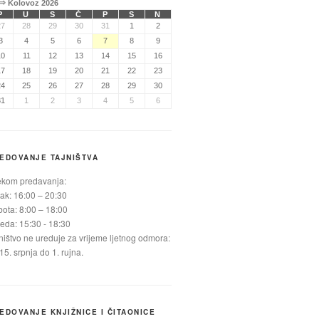
⇒
Kolovoz 2026
P
U
S
Č
P
S
N
27
28
29
30
31
1
2
3
4
5
6
7
8
9
10
11
12
13
14
15
16
17
18
19
20
21
22
23
24
25
26
27
28
29
30
31
1
2
3
4
5
6
EDOVANJE TAJNIŠTVA
ekom predavanja:
ak: 16:00 – 20:30
ota: 8:00 – 18:00
jeda: 15:30 - 18:30
ništvo ne ureduje za vrijeme ljetnog odmora:
15. srpnja do 1. rujna.
EDOVANJE KNJIŽNICE I ČITAONICE