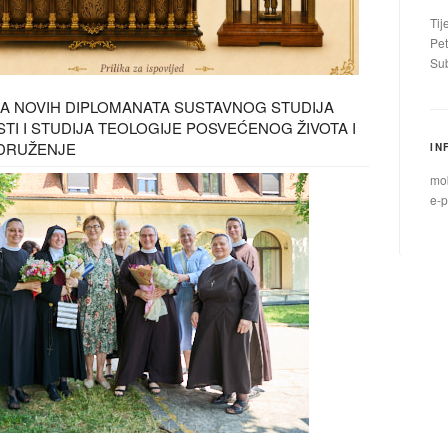
Tij
Pet
Sub
A NOVIH DIPLOMANATA SUSTAVNOG STUDIJA
I I STUDIJA TEOLOGIJE POSVEĆENOG ŽIVOTA I
DRUŽENJE
IN
mob
e-p