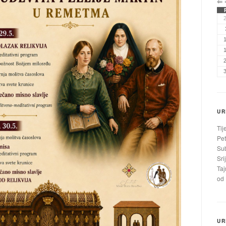
⇐
UR
Tij
Pet
Sub
Sri
Taj
od 
UR