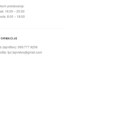
ekom predavanja:
ak: 16:00 – 20:30
ota: 8:00 – 18:00
FORMACIJE
 (tajništvo): 095/777 9256
ošta:
tpz.tajnistvo@gmail.com