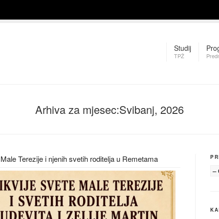
Studij
Pro
TPŽ
Pred
Arhiva za mjesec:Svibanj, 2026
. Male Terezije i njenih svetih roditelja u Remetama
PR
KA