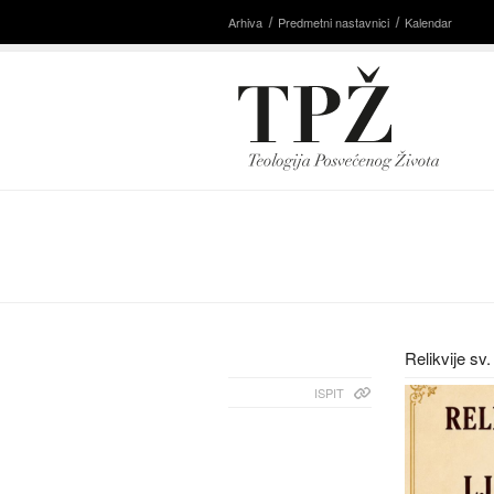
Arhiva
Predmetni nastavnici
Kalendar
Relikvije sv
ISPIT