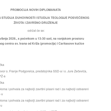
PROMOCIJA NOVIH DIPLOMANATA
 STUDIJA DUHOVNOSTI I STUDIJA TEOLOGIJE POSVEĆENOG
ŽIVOTA I ZAVRŠNO DRUŽENJE
održat će se:
vibnja 2026., s početkom u 13:30 sati, na vanjskom prostoru
g centra sv. Ivana od Križa (promocija) i Caritasove kućice
čka
vor o. Franje Podgorelca, predstojnika SSD-a i o. Jure Zečevića,
PŽ-a
čka
loma i pohvala za najbolji završni pisani rad i za najbolji ostvareni
-u
loma i pohvala za najbolji završni pisani rad i za najbolji ostvareni
-u