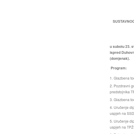
SUSTAVNOG
u
subotu 23. s
ispred Duhovno
(domjenak).
Program:
Glazbena to
Pozdravni go
predstojnika T
Glazbena to
Uručenje dip
uspjeh na SSD
Uručenje dip
uspjeh na TPŽ