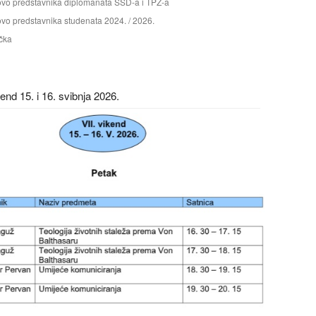
ovo predstavnika diplomanata SSD-a i TPŽ-a
vo predstavnika studenata 2024. / 2026.
čka
end 15. i 16. svibnja 2026.