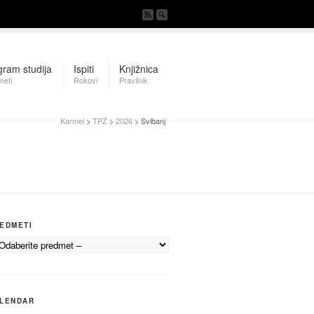
gram studija
Ispiti
Knjižnica
meti
Rokovi
Pravilnik
Karmel
>
TPŽ
>
2026
> Svibanj
EDMETI
LENDAR