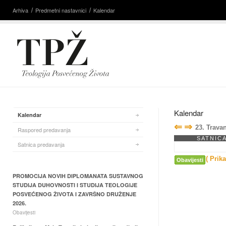
Arhiva
Predmetni nastavnici
Kalendar
Kalendar
Kalendar
⇐
⇒
23. Trava
Raspored predavanja
SATNIC
Satnica predavanja
( Prik
Obavijesti
PROMOCIJA NOVIH DIPLOMANATA SUSTAVNOG
STUDIJA DUHOVNOSTI I STUDIJA TEOLOGIJE
POSVEĆENOG ŽIVOTA I ZAVRŠNO DRUŽENJE
2026.
Obavijesti