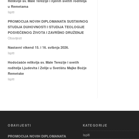
Relikvije sv. Male Terezije i njenih svetih roditelja
u Remetama
Ispiti
PROMOCIJA NOVIH DIPLOMANATA SUSTAVNOG
STUDIJA DUHOVNOSTI I STUDIJA TEOLOGIJE
POSVEĆENOG ŽIVOTA I ZAVRŠNO DRUŽENJE
Obavijesti
Nastavni vikend 15. i 16. svibnja 2026.
Ispiti
Hodočašće relikvija sv. Male Terezije i svetih
roditelja Ljudevita i Zelije u Svetištu Majke Božje
Remetske
Ispiti
OBAVIJESTI
KATEGORIJE
Ispiti
PROMOCIJA NOVIH DIPLOMANATA