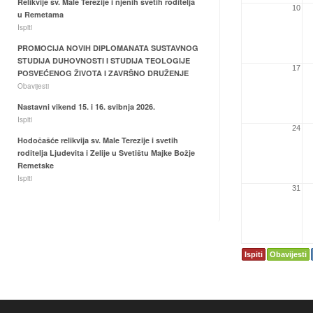
Relikvije sv. Male Terezije i njenih svetih roditelja
10
u Remetama
Ispiti
PROMOCIJA NOVIH DIPLOMANATA SUSTAVNOG
STUDIJA DUHOVNOSTI I STUDIJA TEOLOGIJE
17
POSVEĆENOG ŽIVOTA I ZAVRŠNO DRUŽENJE
Obavijesti
Nastavni vikend 15. i 16. svibnja 2026.
Ispiti
24
Hodočašće relikvija sv. Male Terezije i svetih
roditelja Ljudevita i Zelije u Svetištu Majke Božje
Remetske
Ispiti
31
Ispiti
Obavijesti