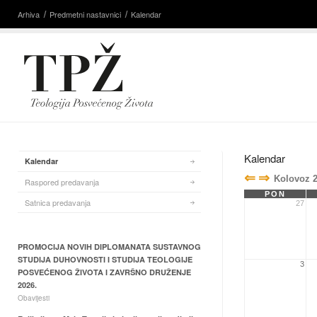
Arhiva
Predmetni nastavnici
Kalendar
Kalendar
Kalendar
⇐
⇒
Kolovoz 
Raspored predavanja
PON
Satnica predavanja
27
PROMOCIJA NOVIH DIPLOMANATA SUSTAVNOG
STUDIJA DUHOVNOSTI I STUDIJA TEOLOGIJE
3
POSVEĆENOG ŽIVOTA I ZAVRŠNO DRUŽENJE
2026.
Obavijesti