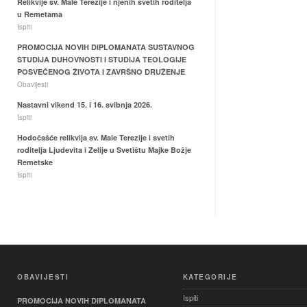
Relikvije sv. Male Terezije i njenih svetih roditelja
u Remetama
Ispiti
PROMOCIJA NOVIH DIPLOMANATA SUSTAVNOG
STUDIJA DUHOVNOSTI I STUDIJA TEOLOGIJE
POSVEĆENOG ŽIVOTA I ZAVRŠNO DRUŽENJE
Obavijesti
Nastavni vikend 15. i 16. svibnja 2026.
Ispiti
Hodočašće relikvija sv. Male Terezije i svetih
roditelja Ljudevita i Zelije u Svetištu Majke Božje
Remetske
Ispiti
OBAVIJESTI
KATEGORIJE
Ispiti
PROMOCIJA NOVIH DIPLOMANATA