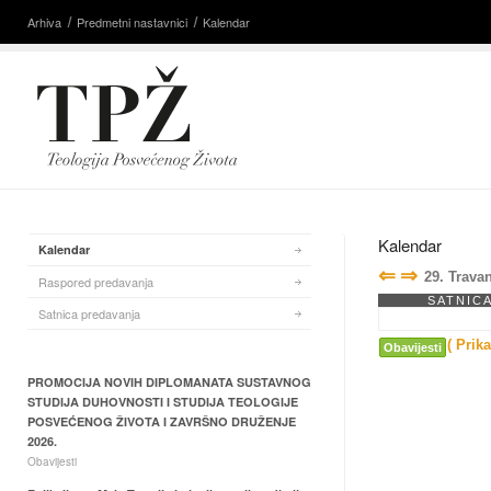
Arhiva
Predmetni nastavnici
Kalendar
Kalendar
Kalendar
⇐
⇒
29. Trava
Raspored predavanja
SATNIC
Satnica predavanja
( Prik
Obavijesti
PROMOCIJA NOVIH DIPLOMANATA SUSTAVNOG
STUDIJA DUHOVNOSTI I STUDIJA TEOLOGIJE
POSVEĆENOG ŽIVOTA I ZAVRŠNO DRUŽENJE
2026.
Obavijesti