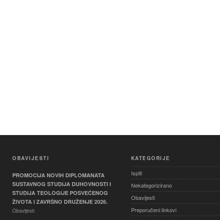
OBAVIJESTI
KATEGORIJE
Ispiti
PROMOCIJA NOVIH DIPLOMANATA
SUSTAVNOG STUDIJA DUHOVNOSTI I
Nekategorizirano
STUDIJA TEOLOGIJE POSVEĆENOG
Obavijesti
ŽIVOTA I ZAVRŠNO DRUŽENJE 2026.
Preporučeni linkovi
Obavijesti