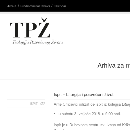
Arhiva
Predmetni nastavnici
Kalendar
Arhiva za m
Ispit – Liturgija i posvećeni život
ISPIT
Ante Crnčević održat će ispit iz kolegija
Litur
u subotu 3. veljače 2018. u 9.00 sati.
Ispit je u Duhovnom centru sv. Ivana od Kr