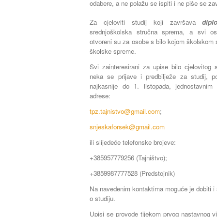
odabere, a ne polažu se ispiti i ne piše se zav
Za cjeloviti studij koji završava
dip
srednjoškolska stručna sprema, a svi ostal
otvoreni su za osobe s bilo kojom školskom
školske spreme.
Svi zainteresirani za upise bilo cjelovitog s
neka se prijave i predbilježe za studij, 
najkasnije do 1. listopada, jednostavnim 
adrese:
tpz.tajnistvo@gmail.com
;
snjeskaforsek@gmail.com
ili slijedeće telefonske brojeve:
+385957779256 (Tajništvo);
+3859987777528 (Predstojnik)
Na navedenim kontaktima moguće je dobiti i s
o studiju.
Upisi se provode tijekom prvog nastavnog vi