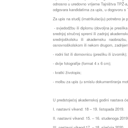
odnosno u uredovno vrijeme Tajništva TPŽ-a,
odgovara kandidatima za upis, u dogovoru s 
Za upis na studij (imatrikulaciju) potrebno je 
- svjedodžbu ili diplomu (dovoljna je preslika
srednjoj stručnoj spremi ili zadnjoj akademsk
srednjoškolsku ili akademsku naobrazbu
osnovnoškolskom ili nekom drugom, zadnjem
- rodni list ili domovnicu (presliku ili izvornik);
- dvije fotografije (format 4 x 6 cm);
- kratki životopis;
- molbu za upis (u smislu dokumentiranja mot
U predstojećoj akademskoj godini nastava će
I. nastavni vikend: 18 – 19. listopada 2019.
II. nastavni vikend: 15. – 16. studenoga 2019
III. nastavni vikend:17. – 18. siječnja 2020.