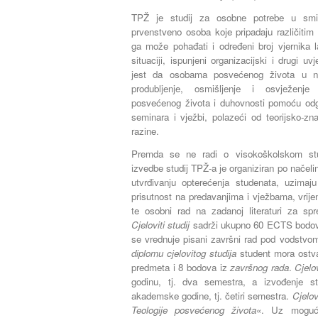
TPŽ je studij za osobne potrebe u smisl
prvenstveno osoba koje pripadaju različitim
ga može pohađati i određeni broj vjernika l
situaciji, ispunjeni organizacijski i drugi u
jest da osobama posvećenog života u n
produbljenje, osmišljenje i osvježenje
posvećenog života i duhovnosti pomoću odg
seminara i vježbi, polazeći od teorijsko-zn
razine.
Premda se ne radi o visokoškolskom stu
izvedbe studij TPŽ-a je organiziran po nače
utvrđivanju opterećenja studenata, uzimaj
prisutnost na predavanjima i vježbama, vrij
te osobni rad na zadanoj literaturi za spr
Cjeloviti studij
sadrži ukupno 60 ECTS bodova
se vrednuje pisani završni rad pod vodstvo
diplomu cjelovitog studija
student mora ostv
predmeta i 8 bodova iz
završnog rada
.
Cjelov
godinu, tj. dva semestra, a izvođenje st
akademske godine, tj. četiri semestra.
Cjelovi
Teologije posvećenog života
«. Uz mogućn