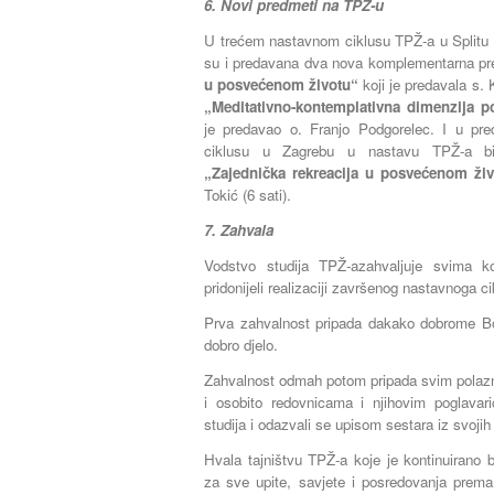
6. Novi predmeti na TPŽ-u
U trećem nastavnom ciklusu TPŽ-a u Splitu
su i predavana dva nova komplementarna p
u posvećenom životu“
koji je predavala s. K
„Meditativno-kontemplativna dimenzija p
je predavao o. Franjo Podgorelec. I u pr
ciklusu u Zagrebu u nastavu TPŽ-a bi
„Zajednička rekreacija u posvećenom ži
Tokić (6 sati).
7. Zahvala
Vodstvo studija TPŽ-azahvaljuje svima k
pridonijeli realizaciji završenog nastavnoga ci
Prva zahvalnost pripada dakako dobrome B
dobro djelo.
Zahvalnost odmah potom pripada svim polazn
i osobito redovnicama i njihovim poglavari
studija i odazvali se upisom sestara iz svojih 
Hvala tajništvu TPŽ-a koje je kontinuirano 
za sve upite, savjete i posredovanja prema