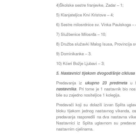
4)Školske sestre franjevke, Zadar – 1;
5) Klanjateljice Krvi Kristove – 4;
6) Sestre milosrdnice sv. Vinka Paulskoga – 
7) Službenice Milosrđa – 10;
8) Družba služavki Malog Isusa, Provincija sv
9) Dominikanke – 3.
10) Kćeri Božje Ljubavi – 3;
5. Nastavnici tijekom dvogodišnje ciklusa 
Predavanja iz
ukupno 23 predmeta
u S
nastavnika
. Pri tome je 1 nastavnik bio nos
bile su zajedno nositeljice 1 kolegija.
Predavači koji su dolazili izvan Splita ugl
bloku tijekom jednog nastavnog vikenda, os
predavanja rasporedili na dva nastavna vike
Nastavnici iz Splita uglavnom su predavan
nastavnim cjelinama.