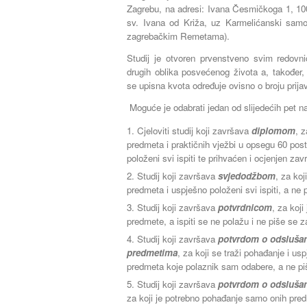
Zagrebu, na adresi: Ivana Česmičkoga 1, 1
sv. Ivana od Križa, uz Karmelićanski sa
zagrebačkim Remetama).
Studij je otvoren prvenstveno svim redov
drugih oblika posvećenog života a, također, a
se upisna kvota određuje ovisno o broju prijav
Moguće je odabrati jedan od slijedećih pet na
Cjeloviti studij koji završava
diplomom
, z
predmeta i praktičnih vježbi u opsegu 60 po
položeni svi ispiti te prihvaćen i ocjenjen zavr
Studij koji završava
svjedodžbom
, za koj
predmeta i uspješno položeni svi ispiti, a ne 
Studij koji završava
potvrdnicom
, za koji
predmete, a ispiti se ne polažu i ne piše se z
Studij koji završava
potvrdom o odsluša
predmetima
, za koji se traži pohađanje i us
predmeta koje polaznik sam odabere, a ne pi
Studij koji završava
potvrdom o odsluša
za koji je potrebno pohađanje samo onih pre