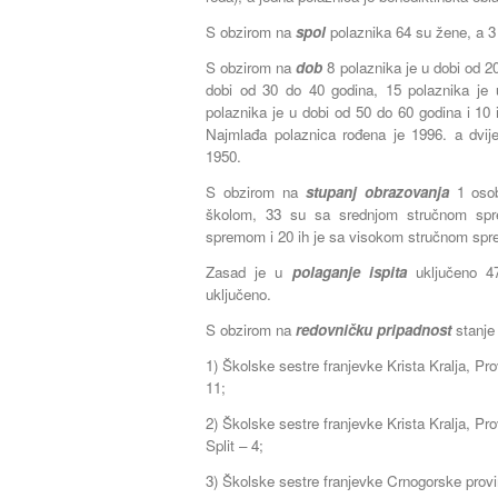
S obzirom na
spol
polaznika 64 su žene, a 3
S obzirom na
dob
8 polaznika je u dobi od 2
dobi od 30 do 40 godina, 15 polaznika je
polaznika je u dobi od 50 do 60 godina i 10 
Najmlađa polaznica rođena je 1996. a dvije
1950.
S obzirom na
stupanj obrazovanja
1 osob
školom, 33 su sa srednjom stručnom sp
spremom i 20 ih je sa visokom stručnom sp
Zasad je u
polaganje ispita
uključeno 4
uključeno.
S obzirom na
redovničku pripadnost
stanje 
1) Školske sestre franjevke Krista Kralja, Pro
11;
2) Školske sestre franjevke Krista Kralja, Pr
Split – 4;
3) Školske sestre franjevke Crnogorske prov