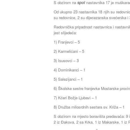
S obzirom na
spol
nastavnika 17 je muškara
Od ukupno 23 nastavnika 18 njih su redovnice 
su redovnice, 2 su dijecezanska svećenika i 3
Redovnička pripadnost nastavnica i nastavnik
jest slijedeća:
1) Franjevci – 5
2) Karmelićani – 5
3) Isusovci – 3
4) Dominikanci – 1
5) Salezijanci – 1
6) Školske sestre franjevke Mostarske provinc
7) Kćeri Božje Ljubavi – 1
8) Družba milosrdnih sestara sv. Križa – 1
S obzirom na mjesto boravišta predavača: 9 ih 
2 iz Đakova, 2 sa Krka, 1 iz Makarske, 1 iz Ri