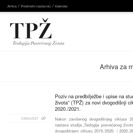
Arhiva
Predmetni nastavnici
Kalendar
Arhiva za 
Poziv na predbilježbe i upise na stu
života” (TPŽ) za novi dvogodišnji ci
2020./2021.
OBAVIJEST
Nakon završenog dvogodišnjeg ciklusa 20
nastava studija „Teologije posvećenog život
dvogodišnjem ciklusu 2019./2020. i 2020./2