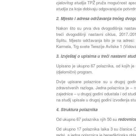
cjelovitog studija
TPŽ pruža mogućnost apsolv
studija
za koje dobivaju odgovarajuće potvrdn
2. Mjesto i adresa održavanja trećeg dvog
Nakon što su prva dva dvogodišnja nastav
treći dvogodišnji nastavni ciklus, 2017./2
Splitu. Mjesto održavanja bilo je na adres
Karmela, Trg svete Terezije Avilske 1 (Vidov
3.
Izvještaj o upisima u treći nastavni studi
Upisano je ukupno 67 polaznika, od kojih je 60
(djelomični) program.
Dvije upisane polaznice su u drugoj godini
zdravstvenih razloga. Jedna polaznica je – n
zajednice – u drugoj godini odustala i od stud
na studij upisale u drugoj godini izvođenja stu
4. Struktura polaznika
Od ukupno 67 polaznika njih 50 su
redovnic
Od ukupno 17 polaznika laika 3 su članice
reda), a jedna polaznica je benediktinska obla