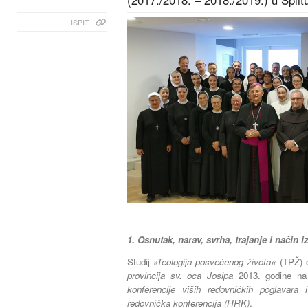
(2017./2018. – 2018./2019.) u Split
ISPIT
1. Osnutak, narav, svrha, trajanje i način 
Studij
»Teologija posvećenog života«
(TPŽ) 
provincija sv. oca Josipa
2013. godine na 
konferencije viših redovničkih poglavara i
redovnička konferencija (HRK)
.