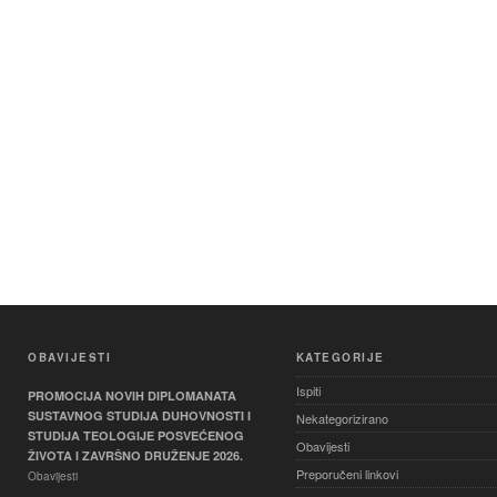
OBAVIJESTI
KATEGORIJE
Ispiti
PROMOCIJA NOVIH DIPLOMANATA
SUSTAVNOG STUDIJA DUHOVNOSTI I
Nekategorizirano
STUDIJA TEOLOGIJE POSVEĆENOG
Obavijesti
ŽIVOTA I ZAVRŠNO DRUŽENJE 2026.
Preporučeni linkovi
Obavijesti