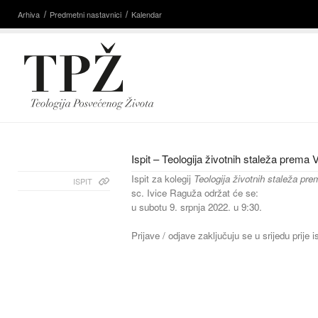
Arhiva
Predmetni nastavnici
Kalendar
Ispit – Teologija životnih staleža prema
Ispit za kolegij
Teologija životnih staleža pr
ISPIT
sc. Ivice Raguža održat će se:
u subotu 9. srpnja 2022. u 9:30.
Prijave / odjave zaključuju se u srijedu prije i