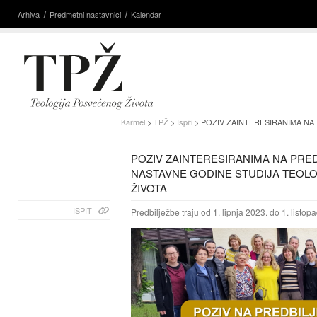
Arhiva
Predmetni nastavnici
Kalendar
Karmel
>
TPŽ
>
Ispiti
> POZIV ZAINTERESIRANIMA NA
POZIV ZAINTERESIRANIMA NA PRED
NASTAVNE GODINE STUDIJA TEOL
ŽIVOTA
ISPIT
Predbilježbe traju od 1. lipnja 2023. do 1. listop