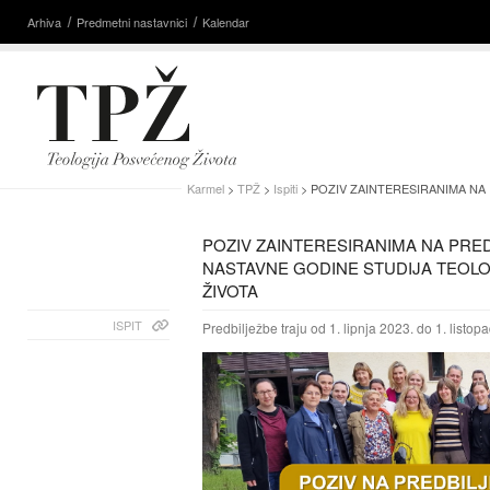
Arhiva
Predmetni nastavnici
Kalendar
Karmel
>
TPŽ
>
Ispiti
> POZIV ZAINTERESIRANIMA NA
POZIV ZAINTERESIRANIMA NA PRED
NASTAVNE GODINE STUDIJA TEOL
ŽIVOTA
ISPIT
Predbilježbe traju od 1. lipnja 2023. do 1. listop