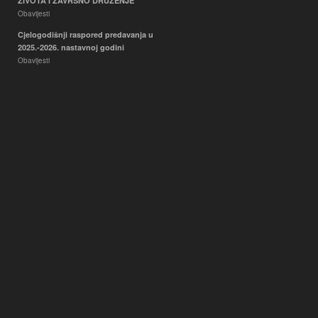
ŽIVOTA I ZAVRŠNO DRUŽENJE
Obavijesti
Cjelogodišnji raspored predavanja u
2025.-2026. nastavnoj godini
Obavijesti