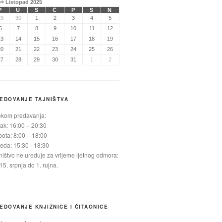
⇒
Listopad 2025
P
U
S
Č
P
S
N
29
30
1
2
3
4
5
6
7
8
9
10
11
12
13
14
15
16
17
18
19
20
21
22
23
24
25
26
27
28
29
30
31
1
2
EDOVANJE TAJNIŠTVA
ekom predavanja:
ak: 16:00 – 20:30
ota: 8:00 – 18:00
jeda: 15:30 - 18:30
ništvo ne ureduje za vrijeme ljetnog odmora:
15. srpnja do 1. rujna.
EDOVANJE KNJIŽNICE I ČITAONICE