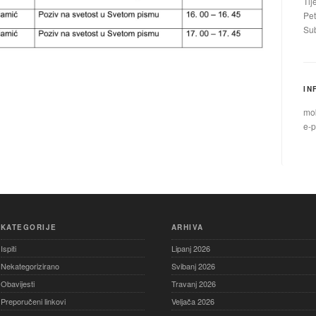
Tij
Pet
Sub
IN
mob
e-p
KATEGORIJE
ARHIVA
Ispiti
Lipanj 2026
Nekategorizirano
Svibanj 2026
Obavijesti
Travanj 2026
Preporučeni linkovi
Veljača 2026