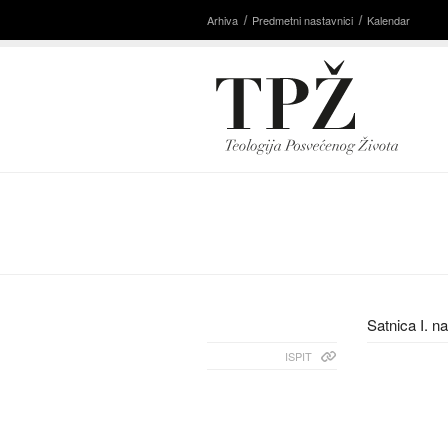
Arhiva
Predmetni nastavnici
Kalendar
Satnica I. n
ISPIT