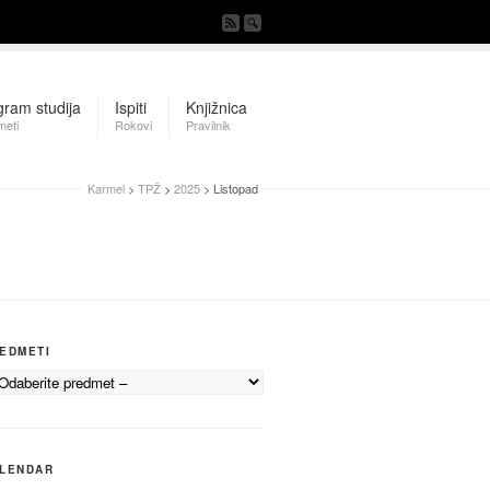
gram studija
Ispiti
Knjižnica
meti
Rokovi
Pravilnik
Karmel
>
TPŽ
>
2025
> Listopad
EDMETI
LENDAR