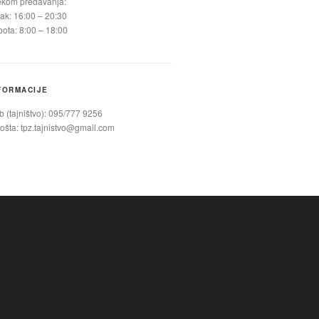
ekom predavanja:
ak: 16:00 – 20:30
ota: 8:00 – 18:00
FORMACIJE
 (tajništvo): 095/777 9256
ošta:
tpz.tajnistvo@gmail.com