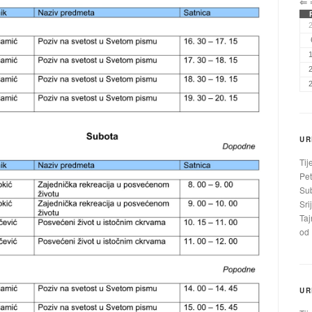
⇐
UR
Tij
Pet
Sub
Sri
Taj
od 
UR