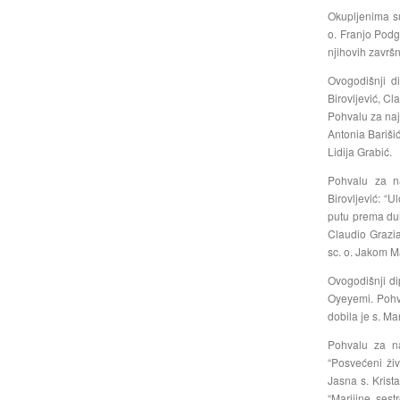
Okupljenima su
o. Franjo Podg
njihovih završ
Ovogodišnji d
Birovljević, Cl
Pohvalu za naj
Antonia Barišić
Lidija Grabić.
Pohvalu za na
Birovljević: “
putu prema duh
Claudio Grazia
sc. o. Jakom M
Ovogodišnji di
Oyeyemi. Pohva
dobila je s. Mar
Pohvalu za na
“Posvećeni živ
Jasna s. Krist
“Marijine sest