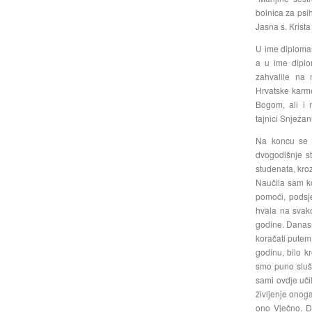
bolnica za psih
Jasna s. Krista
U ime diploman
a u ime diplo
zahvalile na 
Hrvatske karme
Bogom, ali i
tajnici Snježani
Na koncu se z
dvogodišnje s
studenata, kro
Naučila sam ko
pomoći, podsje
hvala na svako
godine. Danas
koračati putem
godinu, bilo k
smo puno slušal
sami ovdje učil
življenje onog
ono Vječno. D