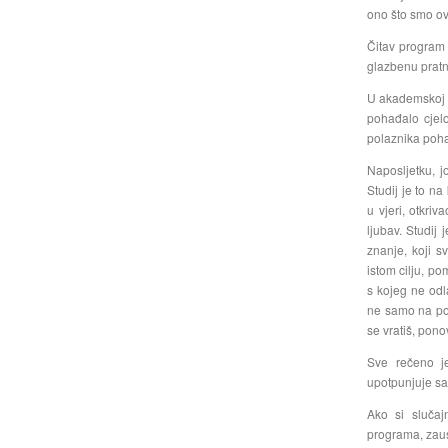
ono što smo ovd
Čitav program 
glazbenu pratn
U akademskoj g
pohađalo cjelo
polaznika pohađ
Naposljetku, j
Studij je to n
u vjeri, otkri
ljubav. Studij 
znanje, koji s
istom cilju, pom
s kojeg ne od
ne samo na pol
se vratiš, pon
Sve rečeno je
upotpunjuje sa
Ako si slučaj
programa, zaust