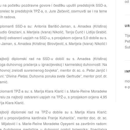
od 
 na početku pozdravne govore i čestitku uputili predstojnik SSD-a,
orelec te predstojnik TPŽ-a, o. Jure Zečević, osvrnuvši se i na teme
nih radova.
iplomanti SSD-a su: Antonia Barišić-Jaman, s. Amadea (Kristina)
UR
audio Graziani, s. Marijela (Ivana) Nikolić, Tanja Ćurić i Lidija Grabić.
Tij
bolji ostvareni uspjeh na SSD-u, s prosjekom ocjena 5,0 dobile su s.
Pet
-Jaman, s. Amadea (Kristina) Birovljević, s. Marijela (Ivana) Nikolić i
Sub
jbolji diplomski rad na SSD-u dobili su s. Amadea (Kristina)
Uloga duhovnog praćenja u ignacijevskoj i karmelskoj duhovnosti: Na
ovnoj zrelosti suvremenog čovjeka”, mentor dr. sc. o. Petar Janjić i
IN
ni: “
Divina Pietas.
Duhovna poruka svete Gertrude”, mentor prof. dr.
mob
amić.
e-p
plomanti TPŽ-a su: s. Marija Klara Klarić i s. Marie-Reine Moradeke
lu za najbolji ostvareni uspjeh na TPŽ-u, s prosjekom ocjena 4,95
ija Klara Klarić.
jbolji diplomski rad na TPŽ-u dobile su s. Marija Klara Klarić:
ot u propovijedima kardinala Franje Kuharića”
,
mentor
doc. dr. sc.
a Mijatović i s. Marie-Reine Moradeke Oyeyemi sa završnim radom:
re čudotvorne medaljice u duhovnoj pratnji bolesnika: Specijalna