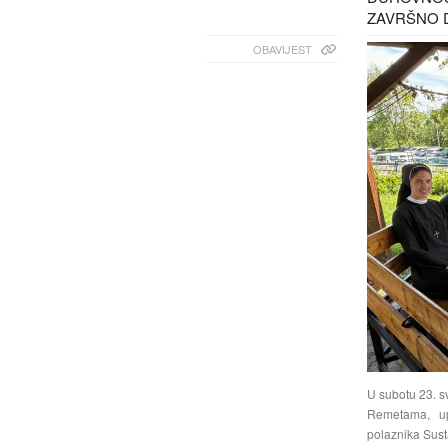
ZAVRŠNO D
OBAVIJEST
U subotu 23. s
Remetama, up
polaznika Sust