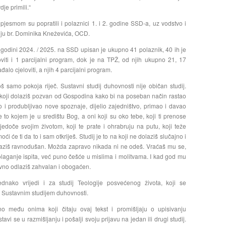
je primili.“
pjesmom su popratili i polaznici 1. i 2. godine SSD-a, uz vodstvo i
ju br. Dominika Kneževića, OCD.
odini 2024. / 2025. na SSD upisan je ukupno 41 polaznik, 40 ih je
viti i 1 parcijalni program, dok je na TPŽ, od njih ukupno 21, 17
alo cjeloviti, a njih 4 parcijalni program.
oš samo pokoja riječ. Sustavni studij duhovnosti nije običan studij.
a koji dolaziš pozvan od Gospodina kako bi na poseban način rastao
vao i produbljivao nove spoznaje, dijelio zajedništvo, primao i davao
je to kojem je u središtu Bog, a oni koji su oko tebe, koji ti prenose
vjedoče svojim životom, koji te prate i ohrabruju na putu, koji teže
oći će ti da to i sam otkriješ. Studij je to na koji ne dolaziš slučajno i
laziš ravnodušan. Možda zapravo nikada ni ne odeš. Vraćaš mu se,
aganje ispita, već puno češće u mislima i molitvama. I kad god mu
ovno odlaziš zahvalan i obogaćen.
dnako vrijedi i za studij Teologije posvećenog života, koji se
 Sustavnim studijem duhovnosti.
no među onima koji čitaju ovaj tekst i promišljaju o upisivanju
avi se u razmišljanju i pošalji svoju prijavu na jedan ili drugi studij.