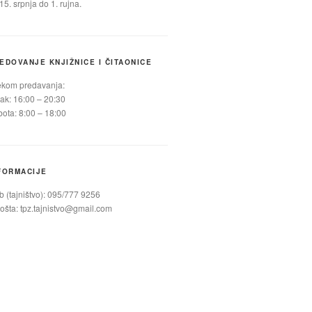
15. srpnja do 1. rujna.
EDOVANJE KNJIŽNICE I ČITAONICE
ekom predavanja:
ak: 16:00 – 20:30
ota: 8:00 – 18:00
FORMACIJE
 (tajništvo): 095/777 9256
ošta:
tpz.tajnistvo@gmail.com