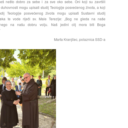
 ćeš nešto dobro za sebe i za sve oko sebe. Oni koji su završili
j duhovnosti mogu upisati studij Teologije posvećenog života, a koji
tudij Teologije posvećenog života mogu upisati Sustavni studij
Neka te vode riječi sv. Male Terezije: „Bog ne gleda na naše
, nego na našu dobru volju. Naš jedini cilj mora biti Boga
”
Marta Kranjčec, polaznica SSD-a