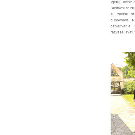
Vjeruj, učinit
Sustavni studi
su završili s
duhovnosti. 
ostvarivanje
razveseljavati.