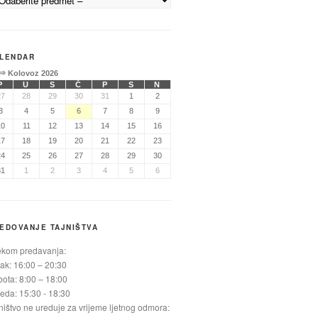
LENDAR
⇒
Kolovoz 2026
P
U
S
Č
P
S
N
27
28
29
30
31
1
2
3
4
5
6
7
8
9
10
11
12
13
14
15
16
17
18
19
20
21
22
23
24
25
26
27
28
29
30
31
1
2
3
4
5
6
EDOVANJE TAJNIŠTVA
ekom predavanja:
ak: 16:00 – 20:30
ota: 8:00 – 18:00
jeda: 15:30 - 18:30
ništvo ne ureduje za vrijeme ljetnog odmora: