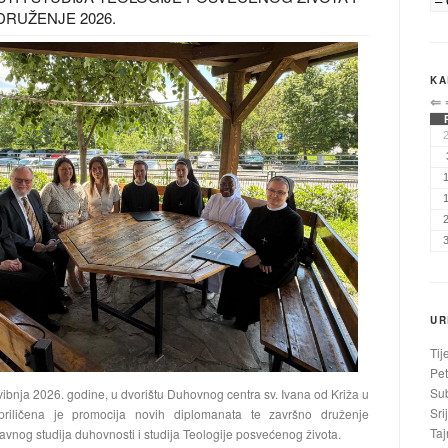
RUŽENJE 2026.
KA
⇐
UR
Tij
Pet
Sub
vibnja 2026. godine, u dvorištu Duhovnog centra sv. Ivana od Križa u
Sri
riličena je promocija novih diplomanata te završno druženje
Taj
avnog studija duhovnosti i studija Teologije posvećenog života.