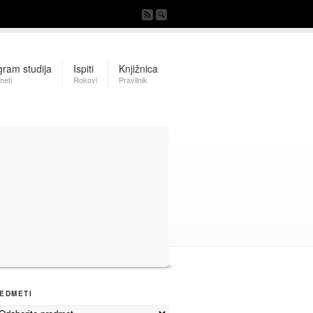
gram studija
Ispiti
Knjižnica
meti
Rokovi
Pravilnik
EDMETI