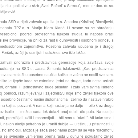
ijatriju i palijativnu skrb „Sveti Rafael“ u Strmcu”,
mentor
doc. dr. sc.
 Mijatović.
ata SSD-a riječ zahvale uputila je s. Amadea (Kristina) Birovljević,
manata TPŽ-a, s. Marija Klara Klarić. U svome su se obraćanju
nesebičnoj podršci profesorima tijekom studija te napose braći
lske provincije, na prilici za rast u duhovnosti i osobnom odnosu s
 međusobnom zajedništvu. Posebna zahvala upućena je i dragoj
 Foršek, uz čiji je osmijeh i uslužnost sve išlo lakše.
ahvali pridružila i predstavnica generacije koja završava svoje
tudiranje na SSD-u, Jasna Šimunić, istaknuvši: „Kao predstavnica
z ovu sam službu posebno naučila koliko je važno ne nositi sve sam.
liko je ljepše kada se oslonimo jedni na druge, kada netko uskoči
ti, ohrabri ili jednostavno bude prisutan. I zato vam svima iskreno
j pomoći, razumijevanju i zajedništvu koje smo živjeli tijekom ove
 posebno čestitamo našim diplomantima i želimo da nastave hrabro
 na koji su pozvani. A nama koji nastavljamo dalje — bilo kroz drugu
roz ispite — možda sada tek dolazi onaj dublji dio puta. Na studiju
i, promišljali, učili i raspravljali… bili smo u “akciji”. Ali kako smo i
i, nakon akcije potrebno je uroniti dublje — u tišinu, u prisutnost i u
a što smo čuli. Možda je sada pred nama poziv da se više “bacimo” u
a se svjesnije usmjerimo prema rastu u duhu te pokušamo živjeti