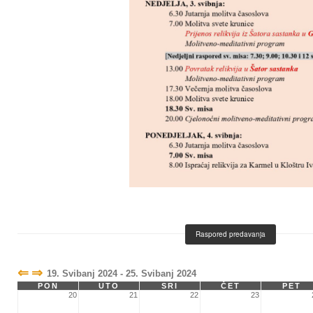
Raspored predavanja
⇐
⇒
19. Svibanj 2024 - 25. Svibanj 2024
PON
UTO
SRI
ČET
PET
20
21
22
23