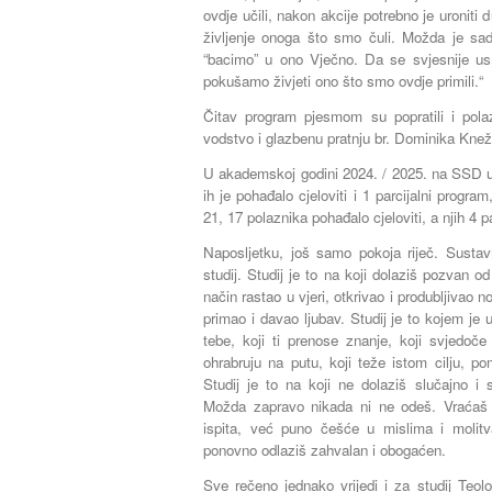
ovdje učili, nakon akcije potrebno je uroniti d
življenje onoga što smo čuli. Možda je s
“bacimo” u ono Vječno. Da se svjesnije u
pokušamo živjeti ono što smo ovdje primili.“
Čitav program pjesmom su popratili i pola
vodstvo i glazbenu pratnju br. Dominika Kne
U akademskoj godini 2024. / 2025. na SSD u
ih je pohađalo cjeloviti i 1 parcijalni progr
21, 17 polaznika pohađalo cjeloviti, a njih 4 p
Naposljetku, još samo pokoja riječ. Sustavn
studij. Studij je to na koji dolaziš pozvan
način rastao u vjeri, otkrivao i produbljivao n
primao i davao ljubav. Studij je to kojem je 
tebe, koji ti prenose znanje, koji svjedoče
ohrabruju na putu, koji teže istom cilju, po
Studij je to na koji ne dolaziš slučajno i
Možda zapravo nikada ni ne odeš. Vraćaš
ispita, već puno češće u mislima i molit
ponovno odlaziš zahvalan i obogaćen.
Sve rečeno jednako vrijedi i za studij Teol