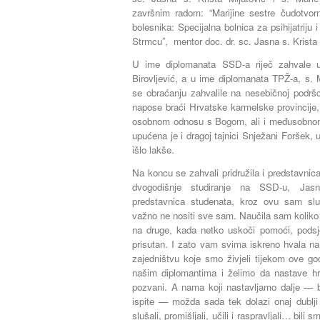
završnim radom: “Marijine sestre čudotvorn
bolesnika: Specijalna bolnica za psihijatriju i
Strmcu”,
mentor
doc. dr. sc. Jasna s. Krista
U ime diplomanata SSD-a riječ zahvale up
Birovljević, a u ime diplomanata TPŽ-a, s. 
se obraćanju zahvalile na nesebičnoj podršc
napose braći Hrvatske karmelske provincije, n
osobnom odnosu s Bogom, ali i međusobnom
upućena je i dragoj tajnici Snježani Foršek, u
išlo lakše.
Na koncu se zahvali pridružila i predstavnic
dvogodišnje studiranje na SSD-u, Jasn
predstavnica studenata, kroz ovu sam slu
važno ne nositi sve sam. Naučila sam koliko 
na druge, kada netko uskoči pomoći, podsjet
prisutan. I zato vam svima iskreno hvala na
zajedništvu koje smo živjeli tijekom ove g
našim diplomantima i želimo da nastave hr
pozvani. A nama koji nastavljamo dalje — bi
ispite — možda sada tek dolazi onaj dublji
slušali, promišljali, učili i raspravljali… bili 