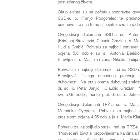
posvećenog života.
Okupljenima su na početku pozdravne govore
SSD-a, o. Franjo Podgorelec te predsto
osvrnuvši se i na teme njihovih završnih rado
Ovogodišnji diplomanti SSD-a su: Anto
(Kristina) Birovljević, Claudio Graziani, s. Ma
i Lidija Grabić. Pohvalu za najbolji ostvar
ocjena 5,0 dobile su s. Antonia Barišić
Birovljević, s. Marijela (Ivana) Nikolić i Lidija
Pohvalu za najbolji diplomski rad na SSD-u
Birovljević: “Uloga duhovnog praćenja 
duhovnosti: Na putu prema duhovnoj zrelos
dr. sc. o. Petar Janjić i Claudio Graziani: “
svete Gertrude”, mentor prof. dr. sc. o. Jak
Ovogodišnji diplomanti TPŽ-a su: s. Marija
Moradeke Oyeyemi. Pohvalu za najbolji 
prosjekom ocjena 4,95 dobila je s. Marija Klar
Pohvalu za najbolji diplomski rad na TPŽ-u d
“Posvećeni život u propovijedima kardinala F
sc. Jasna s. Krista Mijatović i s. Mar