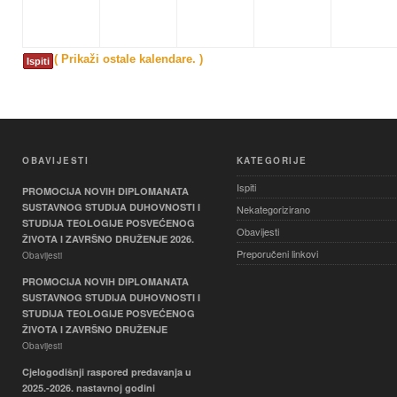
( Prikaži ostale kalendare. )
Ispiti
OBAVIJESTI
KATEGORIJE
Ispiti
PROMOCIJA NOVIH DIPLOMANATA
SUSTAVNOG STUDIJA DUHOVNOSTI I
Nekategorizirano
STUDIJA TEOLOGIJE POSVEĆENOG
Obavijesti
ŽIVOTA I ZAVRŠNO DRUŽENJE 2026.
Preporučeni linkovi
Obavijesti
PROMOCIJA NOVIH DIPLOMANATA
SUSTAVNOG STUDIJA DUHOVNOSTI I
STUDIJA TEOLOGIJE POSVEĆENOG
ŽIVOTA I ZAVRŠNO DRUŽENJE
Obavijesti
Cjelogodišnji raspored predavanja u
2025.-2026. nastavnoj godini