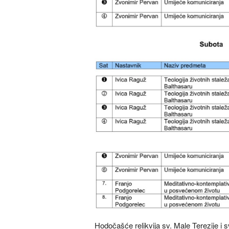
Hodočašće relikvija sv. Male Terezije i sve