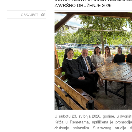
ZAVRŠNO DRUŽENJE 2026.
OBAVIJEST
U subotu 23. svibnja 2026. godine, u dvoriš
Križa u Remetama, upriličena je promocij
druženje polaznika Sustavnog studija du