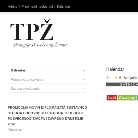
Arhiva
Predmetni nastavnici
Kalendar
Kalendar
Kalendar
⇐
⇒
6. Veljača
Raspored predavanja
SATNIC
Satnica predavanja
Ispiti
Obavijesti
PROMOCIJA NOVIH DIPLOMANATA SUSTAVNOG
STUDIJA DUHOVNOSTI I STUDIJA TEOLOGIJE
POSVEĆENOG ŽIVOTA I ZAVRŠNO DRUŽENJE
2026.
Obavijesti