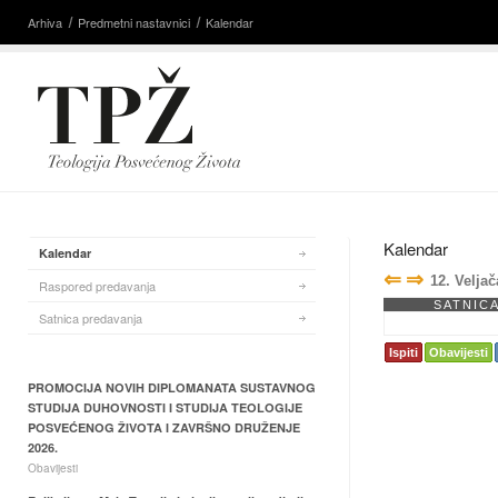
Arhiva
Predmetni nastavnici
Kalendar
Kalendar
Kalendar
⇐
⇒
12. Velja
Raspored predavanja
SATNIC
Satnica predavanja
Ispiti
Obavijesti
PROMOCIJA NOVIH DIPLOMANATA SUSTAVNOG
STUDIJA DUHOVNOSTI I STUDIJA TEOLOGIJE
POSVEĆENOG ŽIVOTA I ZAVRŠNO DRUŽENJE
2026.
Obavijesti