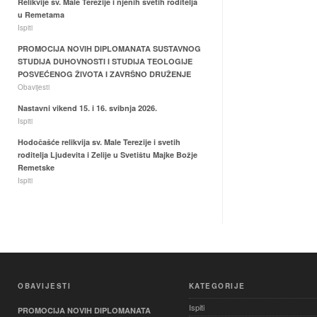
Relikvije sv. Male Terezije i njenih svetih roditelja
u Remetama
Ispiti
PROMOCIJA NOVIH DIPLOMANATA SUSTAVNOG
STUDIJA DUHOVNOSTI I STUDIJA TEOLOGIJE
POSVEĆENOG ŽIVOTA I ZAVRŠNO DRUŽENJE
Obavijesti
Nastavni vikend 15. i 16. svibnja 2026.
Ispiti
Hodočašće relikvija sv. Male Terezije i svetih
roditelja Ljudevita i Zelije u Svetištu Majke Božje
Remetske
Ispiti
OBAVIJESTI
KATEGORIJE
Ispiti
PROMOCIJA NOVIH DIPLOMANATA