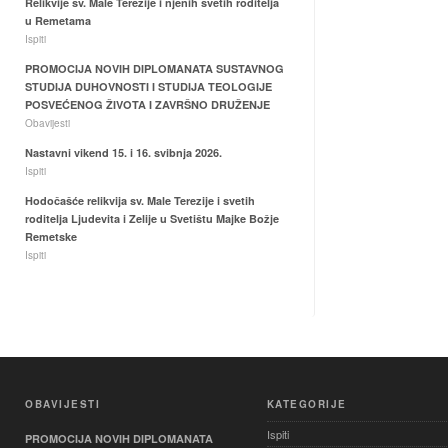
Relikvije sv. Male Terezije i njenih svetih roditelja
u Remetama
Ispiti
PROMOCIJA NOVIH DIPLOMANATA SUSTAVNOG
STUDIJA DUHOVNOSTI I STUDIJA TEOLOGIJE
POSVEĆENOG ŽIVOTA I ZAVRŠNO DRUŽENJE
Obavijesti
Nastavni vikend 15. i 16. svibnja 2026.
Ispiti
Hodočašće relikvija sv. Male Terezije i svetih
roditelja Ljudevita i Zelije u Svetištu Majke Božje
Remetske
Ispiti
OBAVIJESTI
KATEGORIJE
Ispiti
PROMOCIJA NOVIH DIPLOMANATA