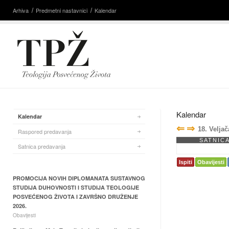
Arhiva
Predmetni nastavnici
Kalendar
Kalendar
Kalendar
⇐
⇒
18. Velja
Raspored predavanja
SATNIC
Satnica predavanja
Ispiti
Obavijesti
PROMOCIJA NOVIH DIPLOMANATA SUSTAVNOG
STUDIJA DUHOVNOSTI I STUDIJA TEOLOGIJE
POSVEĆENOG ŽIVOTA I ZAVRŠNO DRUŽENJE
2026.
Obavijesti