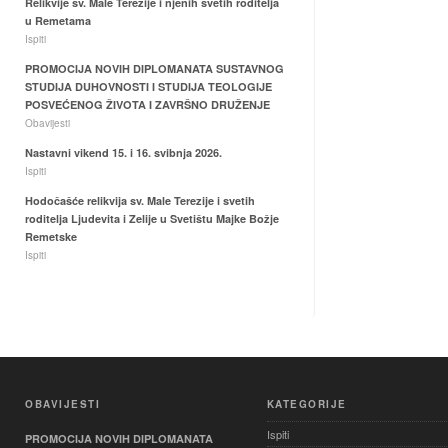
Relikvije sv. Male Terezije i njenih svetih roditelja
u Remetama
Ispiti
PROMOCIJA NOVIH DIPLOMANATA SUSTAVNOG
STUDIJA DUHOVNOSTI I STUDIJA TEOLOGIJE
POSVEĆENOG ŽIVOTA I ZAVRŠNO DRUŽENJE
Obavijesti
Nastavni vikend 15. i 16. svibnja 2026.
Ispiti
Hodočašće relikvija sv. Male Terezije i svetih
roditelja Ljudevita i Zelije u Svetištu Majke Božje
Remetske
Ispiti
OBAVIJESTI
KATEGORIJE
Ispiti
PROMOCIJA NOVIH DIPLOMANATA