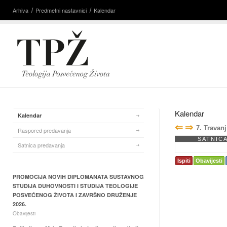
Arhiva
Predmetni nastavnici
Kalendar
Kalendar
Kalendar
⇐
⇒
7. Travan
Raspored predavanja
SATNIC
Satnica predavanja
Ispiti
Obavijesti
PROMOCIJA NOVIH DIPLOMANATA SUSTAVNOG
STUDIJA DUHOVNOSTI I STUDIJA TEOLOGIJE
POSVEĆENOG ŽIVOTA I ZAVRŠNO DRUŽENJE
2026.
Obavijesti