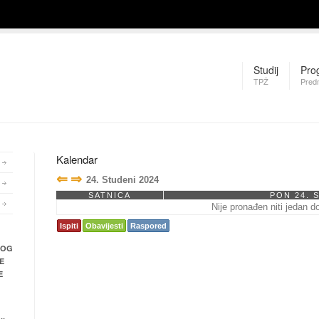
Studij
Pro
TPŽ
Pred
Kalendar
⇐
⇒
24. Studeni 2024
SATNICA
PON 24. 
Nije pronađen niti jedan d
Ispiti
Obavijesti
Raspored
NOG
E
E