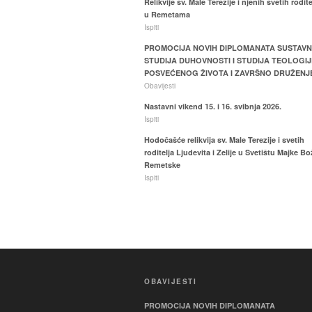
Relikvije sv. Male Terezije i njenih svetih rodite
u Remetama
Ispiti
PROMOCIJA NOVIH DIPLOMANATA SUSTAV
STUDIJA DUHOVNOSTI I STUDIJA TEOLOGIJ
POSVEĆENOG ŽIVOTA I ZAVRŠNO DRUŽENJ
Obavijesti
Nastavni vikend 15. i 16. svibnja 2026.
Ispiti
Hodočašće relikvija sv. Male Terezije i svetih
roditelja Ljudevita i Zelije u Svetištu Majke Bo
Remetske
Ispiti
OBAVIJESTI
PROMOCIJA NOVIH DIPLOMANATA