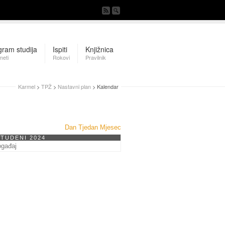
gram studija
Ispiti
Knjižnica
meti
Rokovi
Pravilnik
Karmel
>
TPŽ
>
Nastavni plan
> Kalendar
Dan
Tjedan
Mjesec
STUDENI 2024
ogađaj