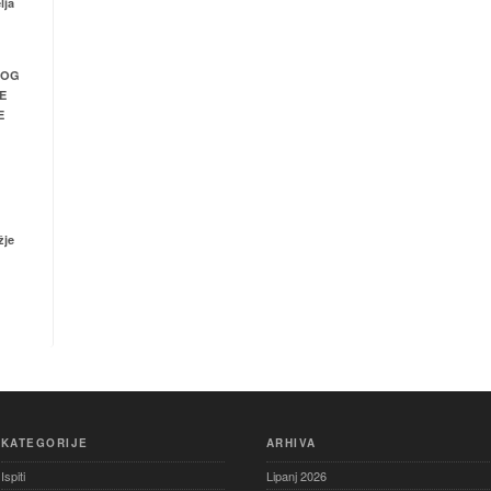
lja
NOG
E
E
žje
KATEGORIJE
ARHIVA
Ispiti
Lipanj 2026