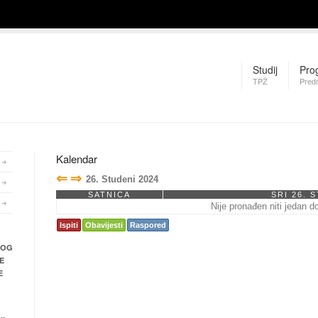
Studij
Pro
TPŽ
Pred
Kalendar
⇐
⇒
26. Studeni 2024
SATNICA
SRI 26. 
Nije pronađen niti jedan d
Ispiti
Obavijesti
Raspored
NOG
E
E