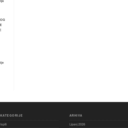
lja
NOG
E
E
žje
KATEGORIJE
ARHIVA
Ispiti
Lipanj 2026