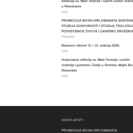
Relikvije sv. Male Terezije i njenih svetih rodite
u Remetama
Ispiti
PROMOCIJA NOVIH DIPLOMANATA SUSTAV
STUDIJA DUHOVNOSTI I STUDIJA TEOLOGIJ
POSVEĆENOG ŽIVOTA I ZAVRŠNO DRUŽENJ
Obavijesti
Nastavni vikend 15. i 16. svibnja 2026.
Ispiti
Hodočašće relikvija sv. Male Terezije i svetih
roditelja Ljudevita i Zelije u Svetištu Majke Bo
Remetske
Ispiti
OBAVIJESTI
PROMOCIJA NOVIH DIPLOMANATA