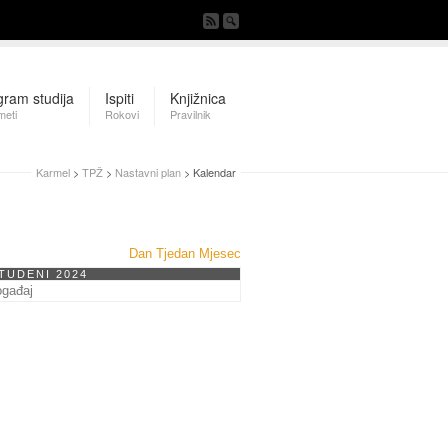
gram studija
Ispiti
Knjižnica
meti
Rokovi
Pravilnik
Karmel
>
TPŽ
>
Nastavni plan
> Kalendar
Dan
Tjedan
Mjesec
STUDENI 2024
ogađaj