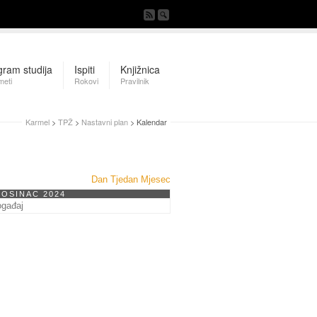
gram studija
Ispiti
Knjižnica
meti
Rokovi
Pravilnik
Karmel
>
TPŽ
>
Nastavni plan
> Kalendar
Dan
Tjedan
Mjesec
ROSINAC 2024
ogađaj