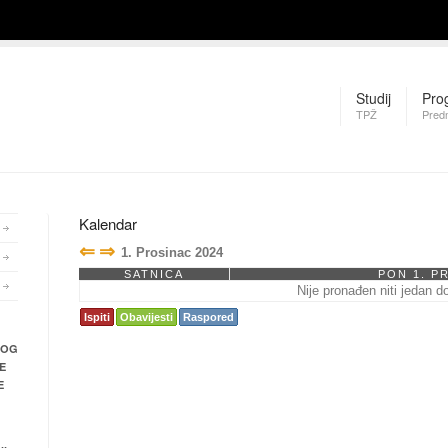
Studij
Pro
TPŽ
Pred
Kalendar
⇐
⇒
1. Prosinac 2024
SATNICA
PON 1. P
Nije pronađen niti jedan d
Ispiti
Obavijesti
Raspored
NOG
E
E