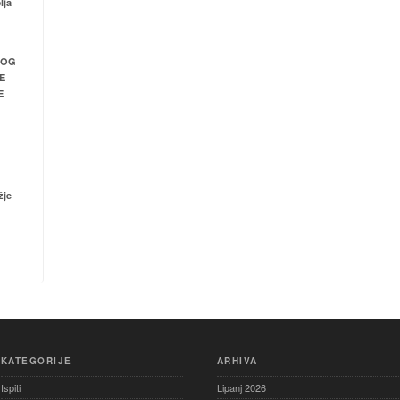
lja
NOG
E
E
žje
KATEGORIJE
ARHIVA
Ispiti
Lipanj 2026