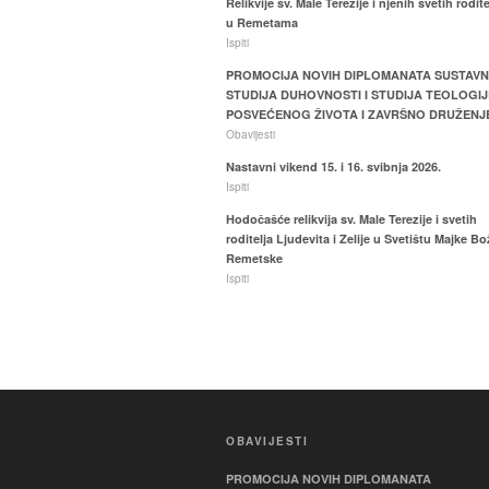
Relikvije sv. Male Terezije i njenih svetih rodite
u Remetama
Ispiti
PROMOCIJA NOVIH DIPLOMANATA SUSTAV
STUDIJA DUHOVNOSTI I STUDIJA TEOLOGIJ
POSVEĆENOG ŽIVOTA I ZAVRŠNO DRUŽENJ
Obavijesti
Nastavni vikend 15. i 16. svibnja 2026.
Ispiti
Hodočašće relikvija sv. Male Terezije i svetih
roditelja Ljudevita i Zelije u Svetištu Majke Bo
Remetske
Ispiti
OBAVIJESTI
PROMOCIJA NOVIH DIPLOMANATA