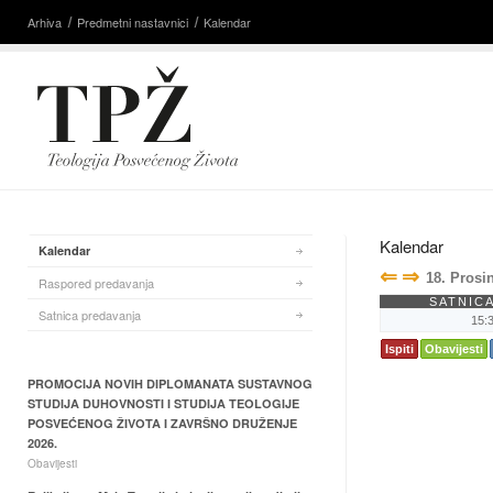
Arhiva
Predmetni nastavnici
Kalendar
Kalendar
Kalendar
⇐
⇒
18. Prosi
Raspored predavanja
SATNIC
Satnica predavanja
15:3
Ispiti
Obavijesti
PROMOCIJA NOVIH DIPLOMANATA SUSTAVNOG
STUDIJA DUHOVNOSTI I STUDIJA TEOLOGIJE
POSVEĆENOG ŽIVOTA I ZAVRŠNO DRUŽENJE
2026.
Obavijesti