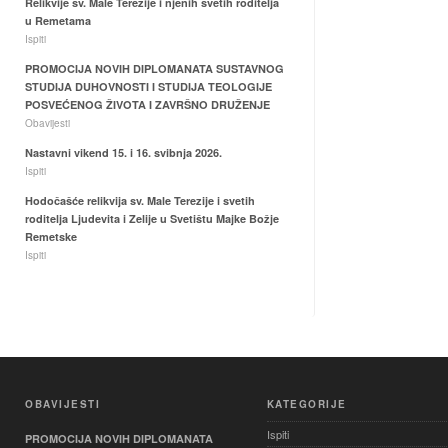
Relikvije sv. Male Terezije i njenih svetih roditelja
u Remetama
Ispiti
PROMOCIJA NOVIH DIPLOMANATA SUSTAVNOG
STUDIJA DUHOVNOSTI I STUDIJA TEOLOGIJE
POSVEĆENOG ŽIVOTA I ZAVRŠNO DRUŽENJE
Obavijesti
Nastavni vikend 15. i 16. svibnja 2026.
Ispiti
Hodočašće relikvija sv. Male Terezije i svetih
roditelja Ljudevita i Zelije u Svetištu Majke Božje
Remetske
Ispiti
OBAVIJESTI
KATEGORIJE
Ispiti
PROMOCIJA NOVIH DIPLOMANATA