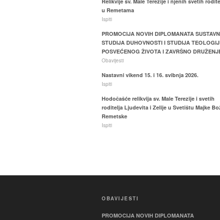
Relikvije sv. Male Terezije i njenih svetih rodite
u Remetama
Ispiti
PROMOCIJA NOVIH DIPLOMANATA SUSTAV
STUDIJA DUHOVNOSTI I STUDIJA TEOLOGIJ
POSVEĆENOG ŽIVOTA I ZAVRŠNO DRUŽENJ
Obavijesti
Nastavni vikend 15. i 16. svibnja 2026.
Ispiti
Hodočašće relikvija sv. Male Terezije i svetih
roditelja Ljudevita i Zelije u Svetištu Majke Bo
Remetske
Ispiti
OBAVIJESTI
PROMOCIJA NOVIH DIPLOMANATA