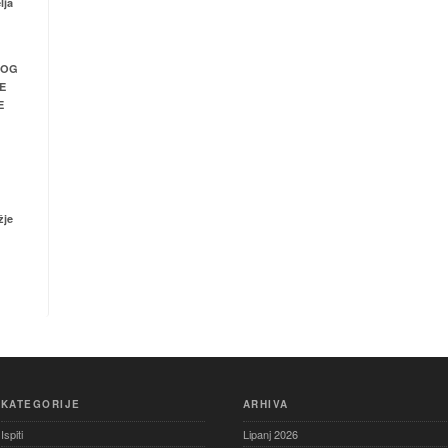
lja
NOG
E
E
žje
KATEGORIJE
ARHIVA
Ispiti
Lipanj 2026