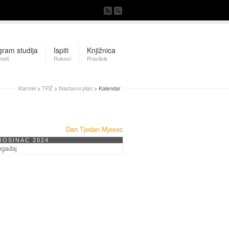
gram studija
Ispiti
Knjižnica
meti
Rokovi
Pravilnik
Karmel
>
TPŽ
>
Nastavni plan
> Kalendar
Dan
Tjedan
Mjesec
ROSINAC 2024
ogađaj