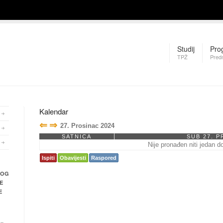
Studij
Pro
TPŽ
Pred
Kalendar
⇐
⇒
27. Prosinac 2024
SATNICA
SUB 27. P
Nije pronađen niti jedan d
Ispiti
Obavijesti
Raspored
NOG
E
E