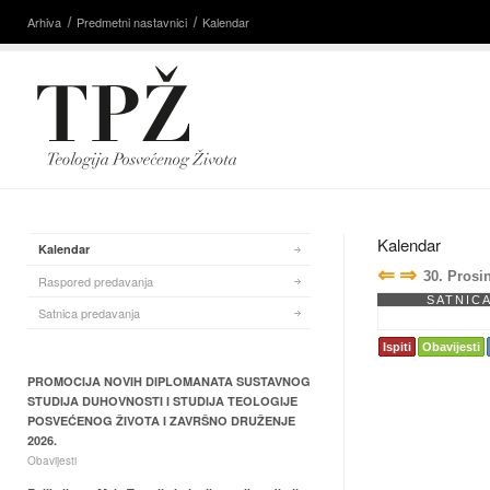
Arhiva
Predmetni nastavnici
Kalendar
Kalendar
Kalendar
⇐
⇒
30. Prosi
Raspored predavanja
SATNIC
Satnica predavanja
Ispiti
Obavijesti
PROMOCIJA NOVIH DIPLOMANATA SUSTAVNOG
STUDIJA DUHOVNOSTI I STUDIJA TEOLOGIJE
POSVEĆENOG ŽIVOTA I ZAVRŠNO DRUŽENJE
2026.
Obavijesti