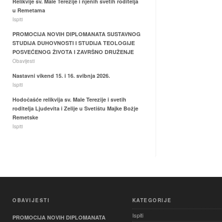
Relikvije sv. Male Terezije i njenih svetih roditelja
u Remetama
Ispiti
PROMOCIJA NOVIH DIPLOMANATA SUSTAVNOG
STUDIJA DUHOVNOSTI I STUDIJA TEOLOGIJE
POSVEĆENOG ŽIVOTA I ZAVRŠNO DRUŽENJE
Obavijesti
Nastavni vikend 15. i 16. svibnja 2026.
Ispiti
Hodočašće relikvija sv. Male Terezije i svetih
roditelja Ljudevita i Zelije u Svetištu Majke Božje
Remetske
Ispiti
OBAVIJESTI
KATEGORIJE
Ispiti
PROMOCIJA NOVIH DIPLOMANATA