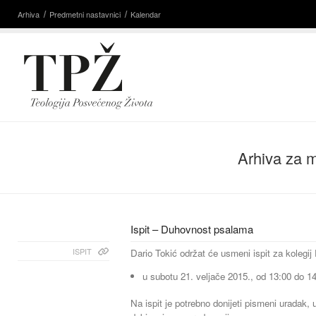
Arhiva
Predmetni nastavnici
Kalendar
Arhiva za 
Ispit – Duhovnost psalama
ISPIT
Dario Tokić održat će usmeni ispit za kolegi
u subotu 21. veljače 2015., od 13:00 do 14
Na ispit je potrebno donijeti pismeni uradak