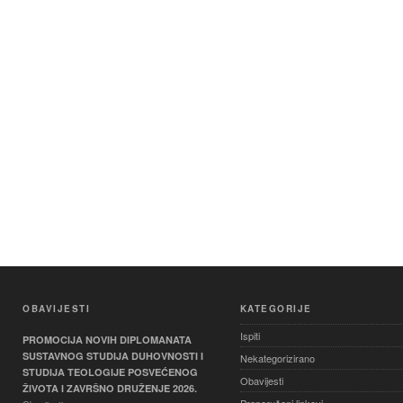
OBAVIJESTI
KATEGORIJE
Ispiti
PROMOCIJA NOVIH DIPLOMANATA
SUSTAVNOG STUDIJA DUHOVNOSTI I
Nekategorizirano
STUDIJA TEOLOGIJE POSVEĆENOG
Obavijesti
ŽIVOTA I ZAVRŠNO DRUŽENJE 2026.