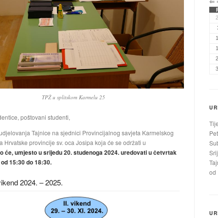
⇐
TPŽ u splitskom Karmelu 25
UR
entice, poštovani studenti,
Tij
djelovanja Tajnice na sjednici Provincijalnog savjeta Karmelskog
Pet
 Hrvatske provincije sv. oca Josipa koja će se održati u
Sub
o će, umjesto u srijedu 20. studenoga 2024. uredovati u četvrtak
Sri
 od 15:30 do 18:30.
Taj
od 
 vikend 2024. – 2025.
UR