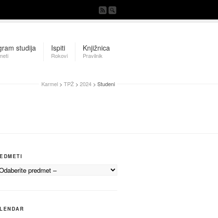
gram studija
Ispiti
Knjižnica
meti
Rokovi
Pravilnik
Karmel
>
TPŽ
>
2024
> Studeni
EDMETI
LENDAR