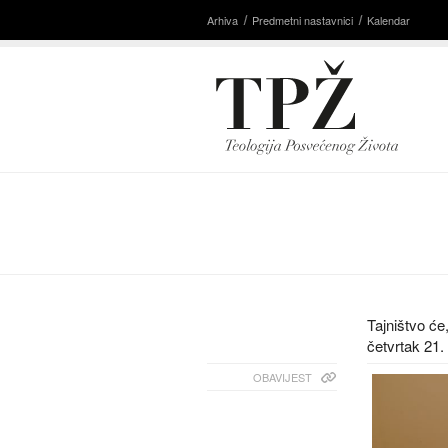
Arhiva
Predmetni nastavnici
Kalendar
Tajništvo će
četvrtak 21.
OBAVIJEST