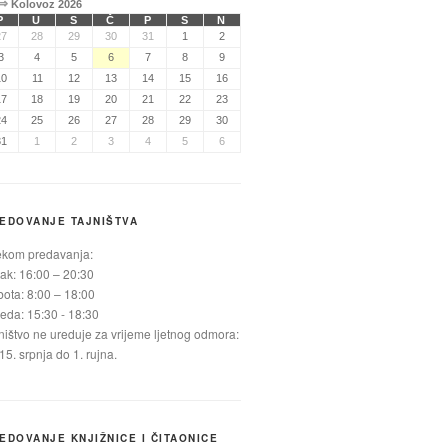
⇒
Kolovoz 2026
P
U
S
Č
P
S
N
27
28
29
30
31
1
2
3
4
5
6
7
8
9
10
11
12
13
14
15
16
17
18
19
20
21
22
23
24
25
26
27
28
29
30
31
1
2
3
4
5
6
EDOVANJE TAJNIŠTVA
ekom predavanja:
ak: 16:00 – 20:30
ota: 8:00 – 18:00
jeda: 15:30 - 18:30
ništvo ne ureduje za vrijeme ljetnog odmora:
15. srpnja do 1. rujna.
EDOVANJE KNJIŽNICE I ČITAONICE