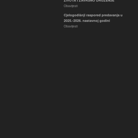
ŽIVOTA I ZAVRŠNO DRUŽENJE
Obavijesti
Cjelogodišnji raspored predavanja u
2025.-2026. nastavnoj godini
Obavijesti