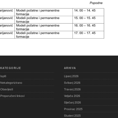
KATEGORIJE
ARHIVA
Ispiti
Lipanj 2026
Nekategorizirano
Svibanj 2026
Obavijesti
Travanj 2026
Preporučeni linkovi
Veljača 2026
Siječanj 2026
Prosinac 2025
Studeni 2025