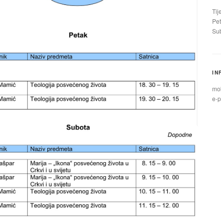
Tij
Pet
Sub
IN
mob
e-p