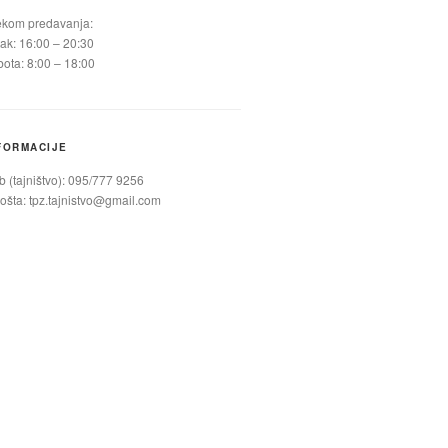
ekom predavanja:
ak: 16:00 – 20:30
ota: 8:00 – 18:00
FORMACIJE
 (tajništvo): 095/777 9256
ošta:
tpz.tajnistvo@gmail.com