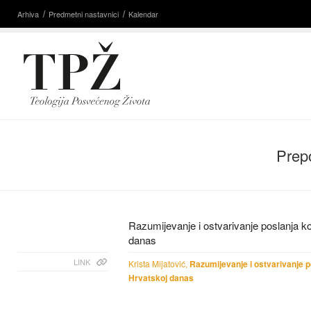
Arhiva
Predmetni nastavnici
Kalendar
Prepo
Razumijevanje i ostvarivanje poslanja k
danas
LINK
Krista Mijatović,
Razumijevanje i ostvarivanje p
Hrvatskoj danas