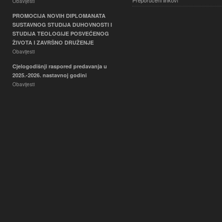
Preporučeni linkovi
Obavijesti
PROMOCIJA NOVIH DIPLOMANATA
SUSTAVNOG STUDIJA DUHOVNOSTI I
STUDIJA TEOLOGIJE POSVEĆENOG
ŽIVOTA I ZAVRŠNO DRUŽENJE
Obavijesti
Cjelogodišnji raspored predavanja u
2025.-2026. nastavnoj godini
Obavijesti