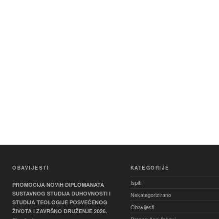
OBAVIJESTI
KATEGORIJE
Ispiti
PROMOCIJA NOVIH DIPLOMANATA
SUSTAVNOG STUDIJA DUHOVNOSTI I
Nekategorizirano
STUDIJA TEOLOGIJE POSVEĆENOG
Obavijesti
ŽIVOTA I ZAVRŠNO DRUŽENJE 2026.