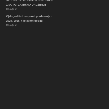
STUDIJA TEOLOGIJE POSVEĆENOG
ŽIVOTA I ZAVRŠNO DRUŽENJE
Obavijesti
Cjelogodišnji raspored predavanja u
2025.-2026. nastavnoj godini
Obavijesti