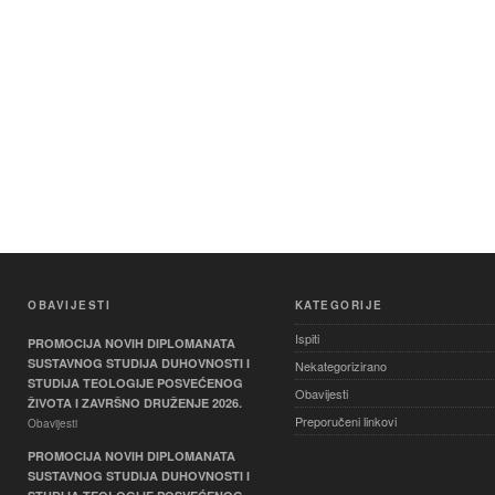
OBAVIJESTI
KATEGORIJE
Ispiti
PROMOCIJA NOVIH DIPLOMANATA
SUSTAVNOG STUDIJA DUHOVNOSTI I
Nekategorizirano
STUDIJA TEOLOGIJE POSVEĆENOG
Obavijesti
ŽIVOTA I ZAVRŠNO DRUŽENJE 2026.
Preporučeni linkovi
Obavijesti
PROMOCIJA NOVIH DIPLOMANATA
SUSTAVNOG STUDIJA DUHOVNOSTI I