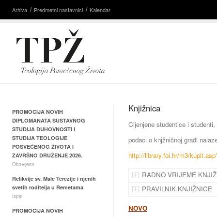
Arhiva
Predmetni nastavnici
Kalendar
Knjižnica
PROMOCIJA NOVIH
DIPLOMANATA SUSTAVNOG
Cijenjene studentice i studenti,
STUDIJA DUHOVNOSTI I
STUDIJA TEOLOGIJE
podaci o knjžničnoj građi nalaze
POSVEĆENOG ŽIVOTA I
http://library.foi.hr/m3/kupit.a
ZAVRŠNO DRUŽENJE 2026.
Obavijesti
RADNO VRIJEME KNJIŽ
Relikvije sv. Male Terezije i njenih
svetih roditelja u Remetama
PRAVILNIK KNJIŽNICE
Ispiti
NOVO
PROMOCIJA NOVIH