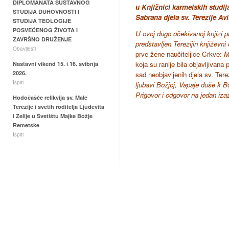
DIPLOMANATA SUSTAVNOG
u Knjižnici karmelskih studij
STUDIJA DUHOVNOSTI I
Sabrana djela sv. Terezije Avi
STUDIJA TEOLOGIJE
POSVEĆENOG ŽIVOTA I
U ovoj dugo očekivanoj knjizi p
ZAVRŠNO DRUŽENJE
predstavljen Terezijin književni
Obavijesti
prve žene naučiteljice Crkve:
M
koja su ranije bila objavljivana
Nastavni vikend 15. i 16. svibnja
2026.
sad neobjavljenih djela sv. Tere
Ispiti
ljubavi Božjoj, Vapaje duše k B
Prigovor i odgovor na jedan iz
Hodočašće relikvija sv. Male
Terezije i svetih roditelja Ljudevita
i Zelije u Svetištu Majke Božje
Remetske
Ispiti