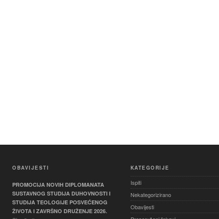
OBAVIJESTI
KATEGORIJE
Ispiti
PROMOCIJA NOVIH DIPLOMANATA
SUSTAVNOG STUDIJA DUHOVNOSTI I
Nekategorizirano
STUDIJA TEOLOGIJE POSVEĆENOG
Obavijesti
ŽIVOTA I ZAVRŠNO DRUŽENJE 2026.