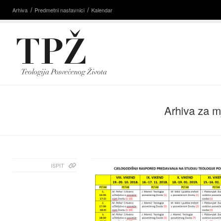
Arhiva
Predmetni nastavnici
Kalendar
Arhiva za m
ISPIT