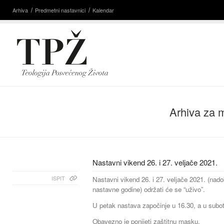
Arhiva
Predmetni nastavnici
Kalendar
Arhiva za 
Nastavni vikend 26. i 27. veljače 2021.
ISPIT
Nastavni vikend 26. i 27. veljače 2021. (nad
nastavne godine) održati će se “uživo”.
U petak nastava započinje u 16.30, a u subot
Obavezno je ponijeti zaštitnu masku.