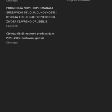
Preporučeni linkovi
Obavijesti
PROMOCIJA NOVIH DIPLOMANATA
SUSTAVNOG STUDIJA DUHOVNOSTI I
STUDIJA TEOLOGIJE POSVEĆENOG
ŽIVOTA I ZAVRŠNO DRUŽENJE
Obavijesti
Cjelogodišnji raspored predavanja u
2025.-2026. nastavnoj godini
Obavijesti