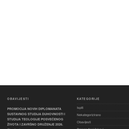
OBAVIJESTI
KATEGORIJE
Ispiti
PROMOCIJA NOVIH DIPLOMANATA
SUSTAVNOG STUDIJA DUHOVNOSTI I
Nekategorizirano
STUDIJA TEOLOGIJE POSVEĆENOG
Obavijesti
ŽIVOTA I ZAVRŠNO DRUŽENJE 2026.