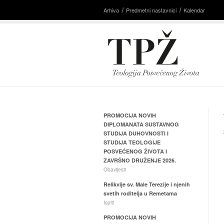
Arhiva
Predmetni nastavnici
Kalendar
PROMOCIJA NOVIH
DIPLOMANATA SUSTAVNOG
STUDIJA DUHOVNOSTI I
STUDIJA TEOLOGIJE
POSVEĆENOG ŽIVOTA I
ZAVRŠNO DRUŽENJE 2026.
Obavijesti
Relikvije sv. Male Terezije i njenih
svetih roditelja u Remetama
Ispiti
PROMOCIJA NOVIH