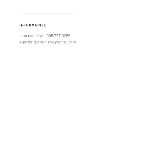
INFORMACIJE
mob (tajništvo): 095/777 9256
e-pošta:
tpz.tajnistvo@gmail.com