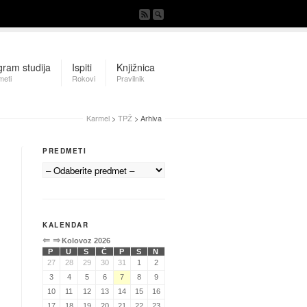
gram studija
Ispiti
Knjižnica
meti
Rokovi
Pravilnik
Karmel
>
TPŽ
> Arhiva
PREDMETI
KALENDAR
⇐
⇒
Kolovoz 2026
P
U
S
Č
P
S
N
27
28
29
30
31
1
2
3
4
5
6
7
8
9
10
11
12
13
14
15
16
17
18
19
20
21
22
23