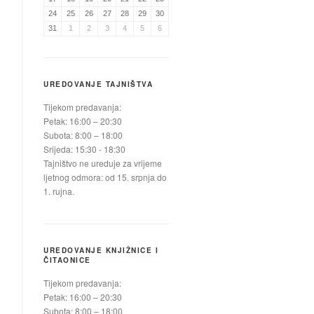
24
25
26
27
28
29
30
31
1
2
3
4
5
6
UREDOVANJE TAJNIŠTVA
Tijekom predavanja:
Petak: 16:00 – 20:30
Subota: 8:00 – 18:00
Srijeda: 15:30 - 18:30
Tajništvo ne ureduje za vrijeme
ljetnog odmora: od 15. srpnja do
1. rujna.
UREDOVANJE KNJIŽNICE I
ČITAONICE
Tijekom predavanja:
Petak: 16:00 – 20:30
Subota: 8:00 – 18:00