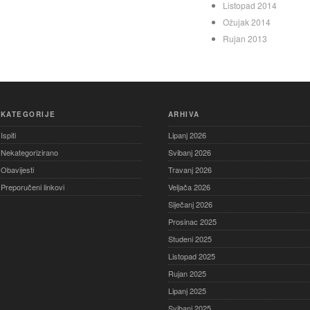
Listopad 2014
Ožujak 2014
Rujan 2013
KATEGORIJE
ARHIVA
Ispiti
Lipanj 2026
Nekategorizirano
Svibanj 2026
Obavijesti
Travanj 2026
Preporučeni linkovi
Veljača 2026
Siječanj 2026
Prosinac 2025
Studeni 2025
Listopad 2025
Rujan 2025
Lipanj 2025
Svibanj 2025