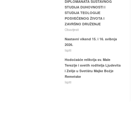
DIPLOMANATA SUSTAVNOG
STUDIJA DUHOVNOSTI I
STUDIJA TEOLOGIJE
POSVEĆENOG ŽIVOTA I
ZAVRŠNO DRUŽENJE
Obavijesti
Nastavni vikend 15. i 16. svibnja
2026.
Ispiti
Hodočašće relikvija sv. Male
Terezije i svetih roditelja Ljudevita
i Zelije u Svetištu Majke Božje
Remetske
Ispiti