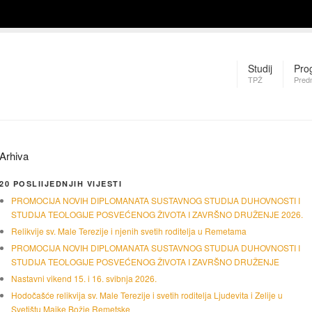
Studij
Pro
TPŽ
Pred
Arhiva
20 POSLIIJEDNJIH VIJESTI
PROMOCIJA NOVIH DIPLOMANATA SUSTAVNOG STUDIJA DUHOVNOSTI I
STUDIJA TEOLOGIJE POSVEĆENOG ŽIVOTA I ZAVRŠNO DRUŽENJE 2026.
Relikvije sv. Male Terezije i njenih svetih roditelja u Remetama
PROMOCIJA NOVIH DIPLOMANATA SUSTAVNOG STUDIJA DUHOVNOSTI I
STUDIJA TEOLOGIJE POSVEĆENOG ŽIVOTA I ZAVRŠNO DRUŽENJE
Nastavni vikend 15. i 16. svibnja 2026.
Hodočašće relikvija sv. Male Terezije i svetih roditelja Ljudevita i Zelije u
Svetištu Majke Božje Remetske