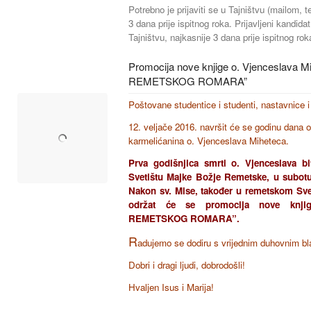
Potrebno je prijaviti se u Tajništvu (mailom, t
3 dana prije ispitnog roka. Prijavljeni kandida
Tajništvu, najkasnije 3 dana prije ispitnog rok
Promocija nove knjige o. Vjenceslava 
REMETSKOG ROMARA”
Poštovane studentice i studenti, nastavnice i n
12. veljače 2016. navršit će se godinu dana 
karmelićanina o. Vjenceslava Miheteca.
Prva godišnjica smrti o. Vjenceslava b
Svetištu Majke Božje Remetske, u subotu 
Nakon sv. Mise, također u remetskom Svet
održat će se promocija nove knji
REMETSKOG ROMARA”.
R
adujemo se dodiru s vrijednim duhovnim bl
Dobri i dragi ljudi, dobrodošli!
Hvaljen Isus i Marija!