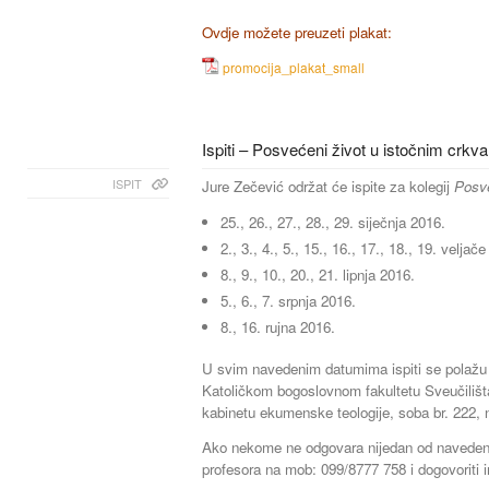
Ovdje možete preuzeti plakat:
promocija_plakat_small
Ispiti – Posvećeni život u istočnim crk
ISPIT
Jure Zečević održat će ispite za kolegij
Posve
25., 26., 27., 28., 29. siječnja 2016.
2., 3., 4., 5., 15., 16., 17., 18., 19. veljač
8., 9., 10., 20., 21. lipnja 2016.
5., 6., 7. srpnja 2016.
8., 16. rujna 2016.
U svim navedenim datumima ispiti se polažu 
Katoličkom bogoslovnom fakultetu Sveučilišt
kabinetu ekumenske teologije, soba br. 222,
Ako nekome ne odgovara nijedan od navedeni
profesora na mob: 099/8777 758 i dogovoriti 