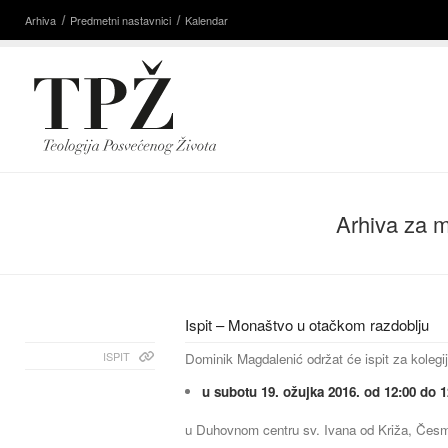
Arhiva
Predmetni nastavnici
Kalendar
Arhiva za m
Ispit – Monaštvo u otačkom razdoblju
ISPIT
Dominik Magdalenić održat će ispit za kolegi
u subotu 19. ožujka 2016. od 12:00 do 1
u Duhovnom centru sv. Ivana od Križa, Česm