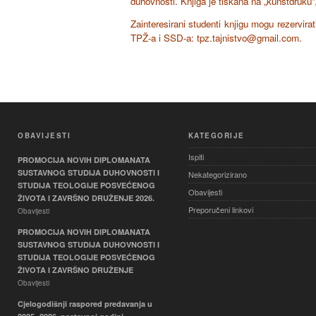
duhovnosti. Knjiga je tiskana na „kunstdruku“,
Zainteresirani studenti knjigu mogu rezervirati
TPŽ-a i SSD-a:
tpz.tajnistvo@gmail.com
.
OBAVIJESTI
KATEGORIJE
Ispiti
PROMOCIJA NOVIH DIPLOMANATA
SUSTAVNOG STUDIJA DUHOVNOSTI I
Nekategorizirano
STUDIJA TEOLOGIJE POSVEĆENOG
Obavijesti
ŽIVOTA I ZAVRŠNO DRUŽENJE 2026.
Preporučeni linkovi
Obavijesti
PROMOCIJA NOVIH DIPLOMANATA
SUSTAVNOG STUDIJA DUHOVNOSTI I
STUDIJA TEOLOGIJE POSVEĆENOG
ŽIVOTA I ZAVRŠNO DRUŽENJE
Obavijesti
Cjelogodišnji raspored predavanja u