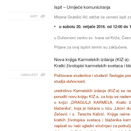
Ispit – Umijeće komuniciranja
ISPIT
Mirjana Grubišić-Ilić održat će usmeni ispit z
u subotu 20. veljače 2016. od 12:00 do 1
u Duhovnom centru sv. Ivana od Križa, Česm
Prijave za ovaj ispitni termin su zaključene.
Nova knjiga Karmelskih izdanja (KIZ-
Kratki životopisi karmelskih svetaca i bl
OBAVIJEST
Poštovane studentice i studenti
Teologije po
studija duhovnosti,
uredništvo Karmelskih izdanja (KIZ-a) se ra
ponuditi novu knjigu KIZ-a, za koju se nada
o knjizi „DRAGULJI KARMELA. Kratki živ
blaženika“, koja je tiskana u nizu „Likovi duh
Zečević i s. Terezita Kalinić. Knjiga naim
kratkih životopisa svetaca i blaženika karm
napisali su naši ugledni stručnjaci za područj