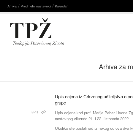
Arhiva
Predmetni nastavnici
Kalendar
Arhiva za m
Upis ocjena iz Crkvenog učiteljstva o 
grupe
ISPIT
Upis ocjena kod prof. Marije Pehar i Ivone Zg
nastavnog vikenda 21. i 22. listopada 2022.
Ukoliko ste poslali rad iz nekog od ova dva k