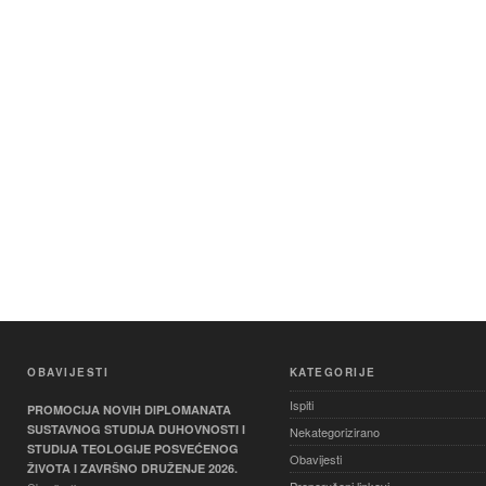
OBAVIJESTI
KATEGORIJE
Ispiti
PROMOCIJA NOVIH DIPLOMANATA
SUSTAVNOG STUDIJA DUHOVNOSTI I
Nekategorizirano
STUDIJA TEOLOGIJE POSVEĆENOG
Obavijesti
ŽIVOTA I ZAVRŠNO DRUŽENJE 2026.