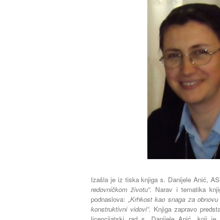
Izašla je iz tiska knjiga s. Danijele Anić,
redovničkom životu“.
Narav i tematika knjig
podnaslova:
„Krhkost kao snaga za obnovu r
konstruktivni vidovi“.
Knjiga zapravo predstav
licencijatski rad s. Danijele Anić, koji je