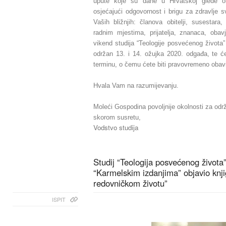
upute koje su dane u Hrvatskoj glede ok
osjećajući odgovornost i brigu za zdravlje sv
Vaših bližnjih: članova obitelji, susestara
radnim mjestima, prijatelja, znanaca, ob
vikend studija “Teologije posvećenog života” 
održan 13. i 14. ožujka 2020. odgađa, te ć
terminu, o čemu ćete biti pravovremeno obav
Hvala Vam na razumijevanju.
Moleći Gospodina povoljnije okolnosti za odr
skorom susretu,
Vodstvo studija
Studij “Teologija posvećenog života”
“Karmelskim izdanjima” objavio knji
redovničkom životu”
ISPIT