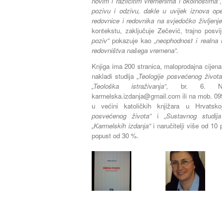
novim i različitim vremenima i okolnostima“
pozivu i odzivu, dakle u uvijek iznova op
redovnice i redovnika na svjedočko življenj
kontekstu, zaključuje Zečević, trajno posvi
poziv“
pokazuje kao
„neophodnost i realna 
redovništva našega vremena“.
Knjiga ima 200 stranica, maloprodajna cijena 
nakladi studija
„Teologije posvećenog života
„Teološka istraživanja“
, br. 6. Na
karmelska.izdanja@gmail.com
ili na mob. 09
u većini katoličkih knjižara u Hrvatsko
posvećenog života“
i
„Sustavnog studija
„Karmelskih izdanja“
i naručitelji više od 10
popust od 30 %.