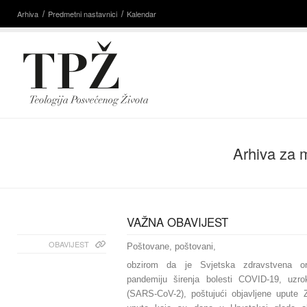
Arhiva
Predmetni nastavnici
Kalendar
Arhiva za 
VAŽNA OBAVIJEST
OBAVIJEST
Poštovane, poštovani,
obzirom da je Svjetska zdravstvena orga
pandemiju širenja bolesti COVID-19, uz
(SARS-CoV-2), poštujući objavljene upute 