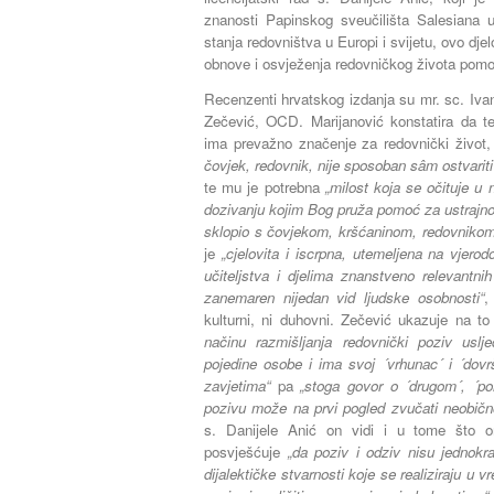
znanosti Papinskog sveučilišta Salesiana
stanja redovništva u Europi i svijetu, ovo djel
obnove i osvježenja redovničkog života pom
Recenzenti hrvatskog izdanja su mr. sc. Ivan
Zečević, OCD. Marijanović konstatira da t
ima prevažno značenje za redovnički život
čovjek, redovnik, nije sposoban sâm ostvariti
te mu je potrebna
„milost koja se očituje u
dozivanju kojim Bog pruža pomoć za ustrajnos
sklopio s čovjekom, kršćaninom, redovnikom
je
„cjelovita i iscrpna, utemeljena na vjer
učiteljstva i djelima znanstveno relevantnih
zanemaren nijedan vid ljudske osobnosti“
,
kulturni, ni duhovni. Zečević ukazuje na t
načinu razmišljanja redovnički poziv usl
pojedine osobe i ima svoj ´vrhunac´ i ´dovr
zavjetima“
pa
„stoga govor o ´drugom´, ´pon
pozivu može na prvi pogled zvučati neobičn
s. Danijele Anić on vidi i u tome što 
posvješćuje
„da poziv i odziv nisu jednokra
dijalektičke stvarnosti koje se realiziraju u